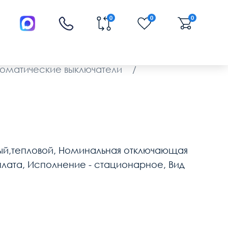
0
0
0
томатические выключатели
/
тный,тепловой, Номинальная отключающая
 плата, Исполнение - стационарное, Вид