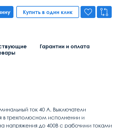
зину
Купить в один клик
ствующие
Гарантии и оплата
овары
инальный ток 40 А. Выключатели
я в трехполюсном исполнении и
 на напряжения до 400В с рабочими токами