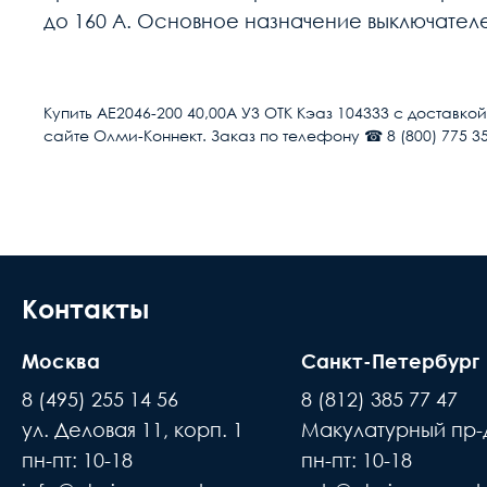
до 160 А. Основное назначение выключателе
Расчет доставки
Количество силовых полюсов
Купить АЕ2046-200 40,00А У3 ОТК Кэаз 104333 с доставко
сайте Олми-Коннект. Заказ по телефону ☎ 8 (800) 775 35
Условия доставки
Номинальный ток, А
Доставка осуществляется в течении 2-4
Тип расцепителя
расчётный счёт
Номинальная отключающая способность, 
В день доставки с Вами свяжутся логис
(IEC/EN 60898)
места доставки товара. Обращаем Ваше
Контакты
до подъезда или места куда может по
Напряжение, В
Москва
Санкт-Петербург
происходит силами заказчика
Способ монтажа
8 (495) 255 14 56
8 (812) 385 77 47
Время ожидания водителя при доставке 
ул. Деловая 11, корп. 1
Макулатурный пр-д
Исполнение
В случае если въезд на территорию зак
пн-пт: 10-18
пн-пт: 10-18
покупатель
Вид привода