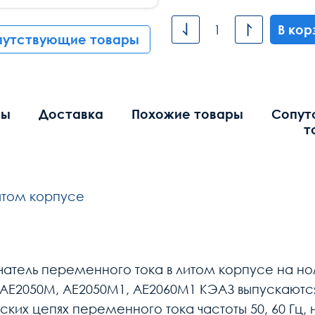
В кор
путствующие товары
вы
Доставка
Похожие товары
Сопут
т
итом корпусе
атель переменного тока в литом корпусе на ном
Е2050М, АЕ2050М1, АЕ2060М1 КЭАЗ выпускаютс
ких цепях переменного тока частоты 50, 60 Гц,