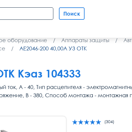
Поиск
ое оборудование
/
Аппараты защиты
/
Ав
се
/
АЕ2046-200 40,00А У3 ОТК
ОТК Кэаз 104333
ый ток, А - 40, Тип расцепителя - электромагни
апряжение, В - 380, Способ монтажа - монтажная
(304)