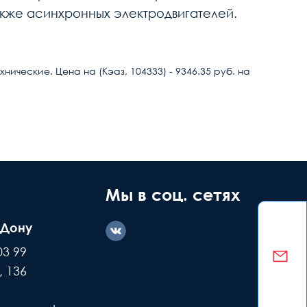
акже асинхронных электродвигателей.
ические. Цена на (Кэаз, 104333) - 9346.35 руб. на
ние дефекта
Заводской
ашей вине
брак
Мы в соц. сетях
-Дону
казываем
Делаем обмен
03 99
е детали +
или возвращаем
, 136
ремонт
деньги