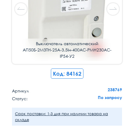
Выключатель автоматический
Выключатель автоматический
АП50Б-2М3ТН-25А-3.5Iн-400AC-РМН230AC-
АП50Б-2М3ТН-25А-3.5Iн-400AC-РМН230AC-
IP54-У2
IP54-У2
Код: 84162
238769
Артикул
По запросу
Статус:
Срок поставки: 1-3 дня при наличии товара на
складе