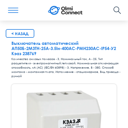
< НАЗАД
Выключатель автоматический
АП50Б-2М3ТН-25А-3.5Iн-400AC-РМН230AC-IP54-У2
Кэаз 238769
Количество силовых полюсов - 3, Номинальный ток, А - 25, Тип
расцепителя - электромагнитный,тепловой, Номинальная отключающая
способность, кА (AC) (IEC/EN 60898) - 3, Напряжение, В - 380, Способ
монтажа - монтажная плата, Исполнение - стационарное, Вид привода -
ручной