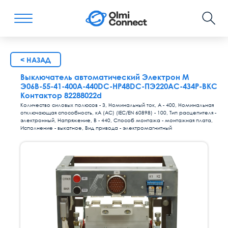
< НАЗАД
Выключатель автоматический Электрон М
Э06В-55-41-400А-440DC-НР48DC-ПЭ220AC-4З4P-ВКС
Контактор 82288022d
Количество силовых полюсов - 3, Номинальный ток, А - 400, Номинальная
отключающая способность, кА (AC) (IEC/EN 60898) - 100, Тип расцепителя -
электронный, Напряжение, В - 440, Способ монтажа - монтажная плата,
Исполнение - выкатное, Вид привода - электромагнитный