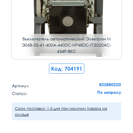
Выключатель автоматический Электрон М
Э06В-55-41-400А-440DC-НР48DC-ПЭ220AC-
4З4P-ВКС
Код: 704191
82288022D
Артикул
По запросу
Статус:
Срок поставки: 1-3 дня при наличии товара на
складе