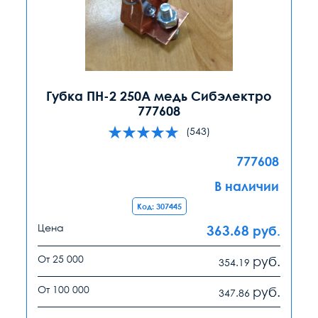
Губка ПН-2 250А медь Сибэлектро
777608
(543)
777608
В наличии
Код: 307445
Цена
363.68
руб.
От 25 000
руб.
354.19
От 100 000
руб.
347.86