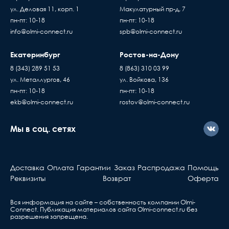
товара составляет 15 минут
Пассивное оборудов
ул. Деловая 11, корп. 1
Макулатурный пр-д, 7
В случае если въезд на территорию заказчика
пн-пт: 10-18
пн-пт: 10-18
Когда вы подписывае
платный - его стоимость оплачивает
info@olmi-connect.ru
spb@olmi-connect.ru
накладную, товар переход
покупатель
по праву собственности
Екатеринбург
Ростов-на-Дону
Доставка товаров осуществляется ежедневно,
проверяете и принимаете
с Пн. по Пт. с 10:00 до 17:00 часов
без существующих дефе
8 (343) 289 51 53
8 (863) 310 03 99
Если вы купили
ул. Металлургов, 46
ул. Войкова, 136
оборудование у нас, но
пн-пт: 10-18
пн-пт: 10-18
ekb@olmi-connect.ru
с ним что-то не так, вы
rostov@olmi-connect.ru
должны знать...
Мы в соц. сетях
Активное оборудова
Берете ваш гарантийный т
обращаетесь в ближа
Доставка
Оплата
Гарантии
Заказ
Распродажа
Помощь
сервис, указанный в та
Реквизиты
Возврат
Оферта
Вся информация на сайте – собственность компании Olmi-
Сonnect. Публикация материалов сайта
Olmi-connect.ru
без
разрешения запрещена.