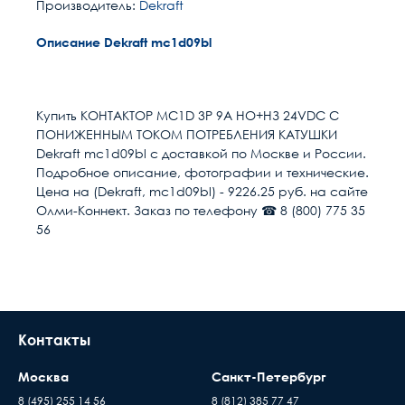
Производитель:
Dekraft
Описание Dekraft mc1d09bl
Расчет доставки
Общие
Страна
Китай
Купить КОНТАКТОР MC1D 3P 9A НО+НЗ 24VDC С
ПОНИЖЕННЫМ ТОКОМ ПОТРЕБЛЕНИЯ КАТУШКИ
Единица измерения
шт
Условия доставки
Dekraft mc1d09bl с доставкой по Москве и России.
Подробное описание, фотографии и технические.
Доставка осуществляется в течении 2-4
Вес, кг
3.29
Цена на (Dekraft, mc1d09bl) - 9226.25 руб. на сайте
рабочих дней после поступления оплаты на
Олми-Коннект. Заказ по телефону ☎ 8 (800) 775 35
наш расчётный счёт
56
Объём, м³
0.65
В день доставки с Вами свяжутся логисты
нашей компани, для уточнения времени и
места доставки товара. Обращаем Ваше
внимание, что доставка производится только
до подъезда или места куда может подъехать
Контакты
машина. Дальнейшая транспортировка
происходит силами заказчика
Москва
Санкт-Петербург
Время ожидания водителя при доставке
8 (495) 255 14 56
8 (812) 385 77 47