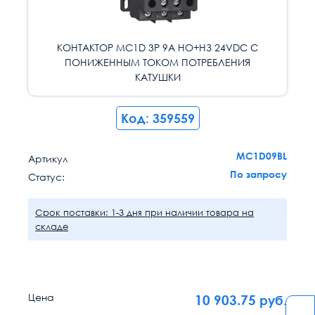
КОНТАКТОР MC1D 3P 9A НО+НЗ 24VDC С
КОНТАКТОР MC1D 3P 9A НО+НЗ 24VDC С
ПОНИЖЕННЫМ ТОКОМ ПОТРЕБЛЕНИЯ
ПОНИЖЕННЫМ ТОКОМ ПОТРЕБЛЕНИЯ
КАТУШКИ
КАТУШКИ
Код: 359559
MC1D09BL
Артикул
По запросу
Статус:
Срок поставки: 1-3 дня при наличии товара на
складе
Цена
10 903.75
руб.