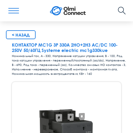
< НАЗАД
КОНТАКТОР MC1G 3P 330A 2НО+2НЗ AC/DC 100-
250V 50/60ГЦ Systeme electric mc1g330kue
Номинальный ток, А - 330, Напряжение катушки управления, В - 100, Род
тока катушки управления - переменный/постоянный (ac/dc), Напряжение,
В - 690, Род тока - переменный (ac), Количество силовых НО контактов - 3,
Исполнение - нереверсивное, Способ монтажа - монтажная плата,
Номинальная мощность электродвигателя, КВт - 160