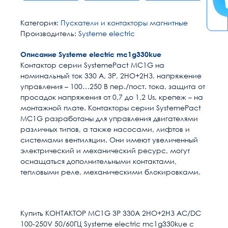
Категория:
Пускатели и контакторы магнитные
Производитель:
Systeme electric
Описание Systeme electric mc1g330kue
Контактор серии SystemePact MC1G на
номинальный ток 330 А, 3P, 2НО+2НЗ, напряжение
управления – 100…250 В пер./пост. тока, защита от
просадок напряжения от 0,7 до 1,2 Us, крепеж – на
монтажной плате. Контакторы серии SystemePact
MC1G разработаны для управления двигателями
различных типов, а также насосами, лифтов и
системами вентиляции. Они имеют увеличенный
электрический и механический ресурс, могут
оснащаться дополнительными контактами,
тепловыми реле, механическими блокировками.
Расчет доставки
Общие
Номинальный ток, А
330
Купить КОНТАКТОР MC1G 3P 330A 2НО+2НЗ AC/DC
100-250V 50/60ГЦ Systeme electric mc1g330kue с