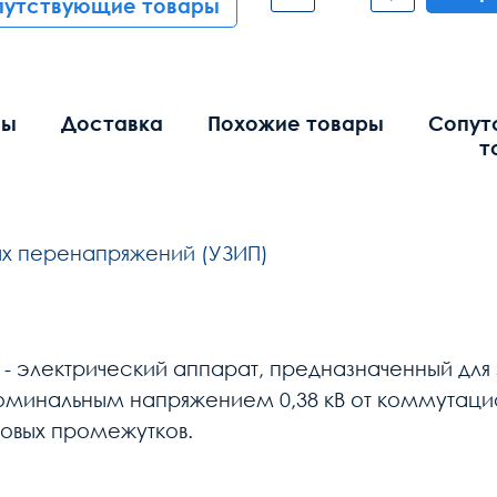
путствующие товары
вы
Доставка
Похожие товары
Сопут
т
ых перенапряжений (УЗИП)
- электрический аппарат, предназначенный для
номинальным напряжением 0,38 кВ от коммутац
ровых промежутков.
Общие