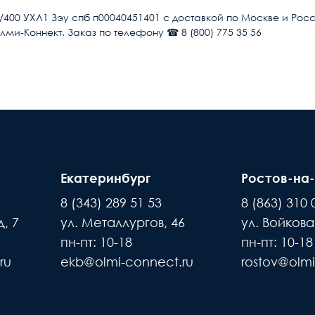
Россия
/400 УХЛ1 Зэу спб п00040451401 с доставкой по Москве и Ро
Олми-Коннект. Заказ по телефону ☎ 8 (800) 775 35 56
Ограничитель импульсных перен
 рабочих дней после поступления оплаты на наш
380
Появле
IP20
ты нашей компани, для уточнения времени и
по в
 внимание, что доставка производится только
55
дъехать машина. Дальнейшая транспортировка
39
Екатеринбург
Ростов-на
За
8 (343) 289 51 53
8 (863) 310 
400
товара составляет 15 минут
новы
Пассивное оборудование
, 7
ул. Металлургов, 46
ул. Войкова
азчика платный - его стоимость оплачивает
Переменный (AC)
пн-пт: 10-18
пн-пт: 10-18
Когда вы подписываете
ru
ekb@olmi-connect.ru
rostov@olmi
акладную, товар переход к
0.4
но, с Пн. по Пт. с 10:00 до 17:00 часов
 по праву собственности. Вы
39
веряете и принимаете товар