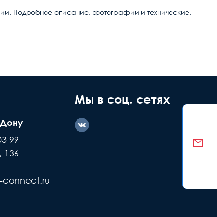
ссии. Подробное описание, фотографии и технические.
апряжений
ние дефекта
Заводской
ашей вине
брак
Мы в соц. сетях
-Дону
казываем
Делаем обмен
03 99
е детали +
или возвращаем
, 136
ремонт
деньги
-connect.ru