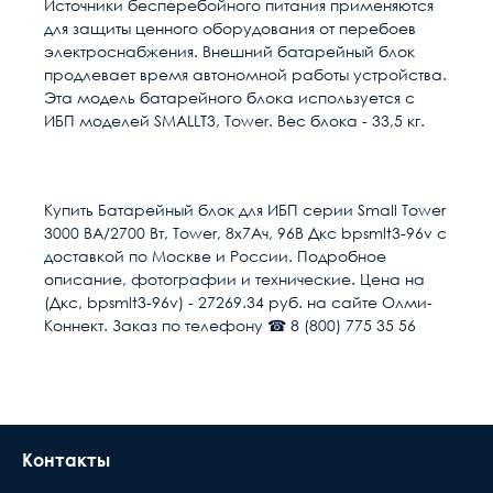
Источники бесперебойного питания применяются
для защиты ценного оборудования от перебоев
электроснабжения. Внешний батарейный блок
продлевает время автономной работы устройства.
Эта модель батарейного блока используется с
ИБП моделей SMALLT3, Tower. Вес блока - 33,5 кг.
Расчет доставки
Общие
Страна
Китай
Купить Батарейный блок для ИБП серии Small Tower
3000 ВА/2700 Вт, Tower, 8х7Ач, 96В Дкс bpsmlt3-96v с
Тип изделия
Батарея
Условия доставки
доставкой по Москве и России. Подробное
описание, фотографии и технические. Цена на
Доставка осуществляется в течении 2-4
Единица измерения
шт
(Дкс, bpsmlt3-96v) - 27269.34 руб. на сайте Олми-
рабочих дней после поступления оплаты на
Коннект. Заказ по телефону ☎ 8 (800) 775 35 56
наш расчётный счёт
Вес, кг
28
В день доставки с Вами свяжутся логисты
нашей компани, для уточнения времени и
Объём, м³
91.51
места доставки товара. Обращаем Ваше
внимание, что доставка производится только
Контакты
до подъезда или места куда может подъехать
машина. Дальнейшая транспортировка