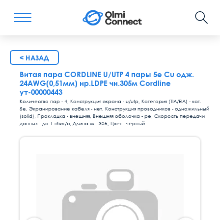
< НАЗАД
Витая пара СORDLINE U/UTP 4 пары 5e Сu одж.
24AWG(0,51мм) нр.LDPE чн.305м Cordline
ут-00000443
Количество пар - 4, Конструкция экрана - u/utp, Категория (TIA/EIA) - кат.
5е, Экранирование кабеля - нет, Конструкция проводников - одножильный
(solid), Прокладка - внешняя, Внешняя оболочка - pe, Скорость передачи
данных - до 1 гбит/с, Длина м - 305, Цвет - чёрный