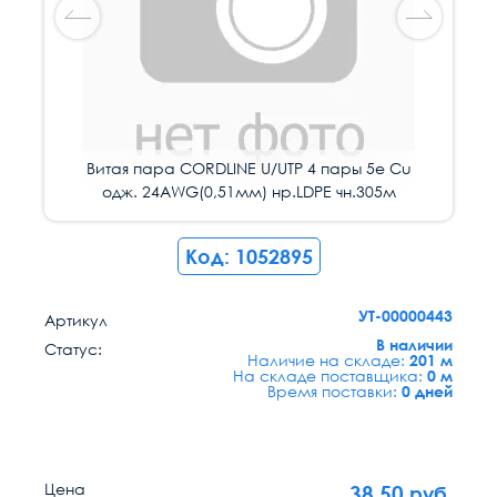
Витая пара СORDLINE U/UTP 4 пары 5e Сu
Витая пара СORDLINE U/UTP 4 пары 5e Сu
одж. 24AWG(0,51мм) нр.LDPE чн.305м
одж. 24AWG(0,51мм) нр.LDPE чн.305м
Код: 1052895
УТ-00000443
Артикул
В наличии
Статус:
Наличие на складе:
201 м
На складе поставщика:
0 м
Время поставки:
0 дней
Цена
38.50
руб.