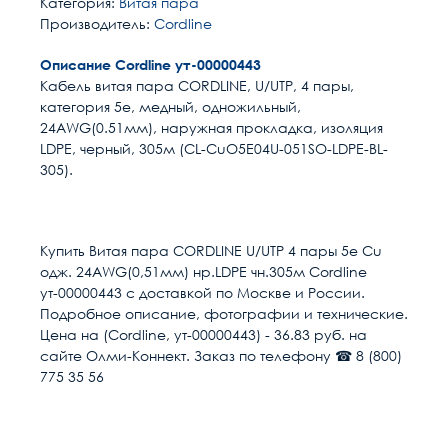
Категория:
Витая пара
Производитель:
Cordline
Описание Cordline ут-00000443
Кабель витая пара СORDLINE, U/UTP, 4 пары,
категория 5e, медный, одножильный,
24AWG(0.51мм), наружная прокладка, изоляция
LDPE, черный, 305м (CL-CuO5E04U-051SO-LDPE-BL-
305).
Расчет доставки
Общие
Количество пар
4
Купить Витая пара СORDLINE U/UTP 4 пары 5e Сu
одж. 24AWG(0,51мм) нр.LDPE чн.305м Cordline
Конструкция экрана
U/UTP
Условия доставки
ут-00000443 с доставкой по Москве и России.
Подробное описание, фотографии и технические.
Доставка осуществляется в течении 2-4
Категория (TIA/EIA)
Кат. 5е
Цена на (Cordline, ут-00000443) - 36.83 руб. на
рабочих дней после поступления оплаты на
сайте Олми-Коннект. Заказ по телефону ☎ 8 (800)
наш расчётный счёт
775 35 56
Экранирование кабеля
Нет
В день доставки с Вами свяжутся логисты
нашей компани, для уточнения времени и
Конструкция проводников
Одножильный (solid)
места доставки товара. Обращаем Ваше