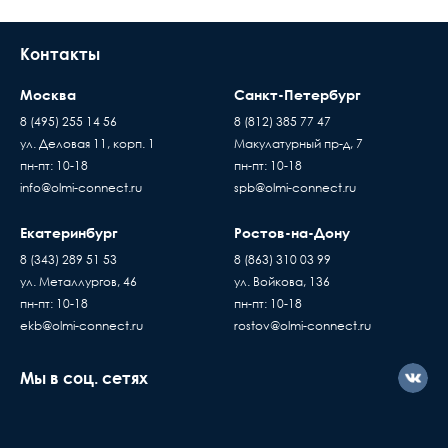
места доставки товара. Обращаем Ваше
внимание, что доставка производится только
Контакты
до подъезда или места куда может подъехать
машина. Дальнейшая транспортировка
Москва
Санкт-Петербург
происходит силами заказчика
8 (495) 255 14 56
8 (812) 385 77 47
Время ожидания водителя при доставке
ул. Деловая 11, корп. 1
Макулатурный пр-д, 7
товара составляет 15 минут
Пассивное оборудов
пн-пт: 10-18
пн-пт: 10-18
В случае если въезд на территорию заказчика
Когда вы подписывае
info@olmi-connect.ru
spb@olmi-connect.ru
платный - его стоимость оплачивает
накладную, товар переход
покупатель
Екатеринбург
Ростов-на-Дону
по праву собственности
Доставка товаров осуществляется ежедневно,
проверяете и принимаете
8 (343) 289 51 53
8 (863) 310 03 99
с Пн. по Пт. с 10:00 до 17:00 часов
без существующих дефе
ул. Металлургов, 46
ул. Войкова, 136
Если вы купили
пн-пт: 10-18
пн-пт: 10-18
оборудование у нас, но
ekb@olmi-connect.ru
rostov@olmi-connect.ru
с ним что-то не так, вы
должны знать...
Мы в соц. сетях
Активное оборудова
Берете ваш гарантийный т