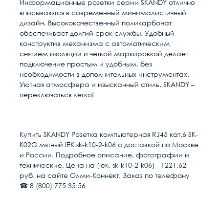
Информационные розетки серии SKANDY отлично
вписываются в современный минималистичный
дизайн. Высококачественный поликарбонат
обеспечивает долгий срок службы. Удобный
конструктив механизма с автоматическим
снятием изоляции и четкой маркировкой делает
подключение простым и удобным, без
необходимости в дополнительных инструментах.
Уютная атмосфера и изысканный стиль. SKANDY –
переключаться легко!
Расчет доставки
Общие
Страна
Китай
Купить SKANDY Розетка компьютерная RJ45 кат.6 SK-
K02G мятный IEK sk-k10-2-k06 с доставкой по Москве
Единица измерения
шт
Условия доставки
и России. Подробное описание, фотографии и
технические. Цена на (Iek, sk-k10-2-k06) - 1221.62
Доставка осуществляется в течении 2-4
Вес, кг
8.9
руб. на сайте Олми-Коннект. Заказ по телефону
рабочих дней после поступления оплаты на
☎ 8 (800) 775 35 56
наш расчётный счёт
Объём, м³
30
В день доставки с Вами свяжутся логисты
нашей компани, для уточнения времени и