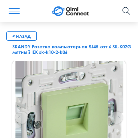
< НАЗАД
SKANDY Розетка компьютерная RJ45 кат.6 SK-K02G
мятный IEK sk-k10-2-k06