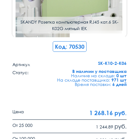
SKANDY Розетка компьютерная RJ45 кат.6 SK-
SKANDY Розетка компьютерная RJ45 кат.6 SK-
K02G мятный IEK
K02G мятный IEK
Код: 70530
SK-K10-2-K06
Артикул
В наличии у поставщика
Статус:
Наличие на складе:
0 шт
На складе поставщика:
971 шт
Время поставки:
6 дней
Цена
1 268.16
руб.
От 25 000
руб.
1 244.89
От 100 000