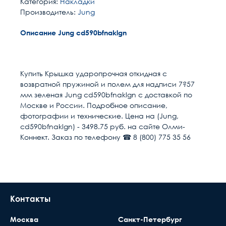
Категория:
Накладки
Производитель:
Jung
Описание Jung cd590bfnaklgn
Расчет доставки
Общие
Цвет
Зеленый
Купить Крышка ударопрочная откидная с
возвратной пружиной и полем для надписи 7?57
Страна
Германия
Условия доставки
мм зеленая Jung cd590bfnaklgn с доставкой по
Москве и России. Подробное описание,
Доставка осуществляется в течении 2-4
Тип изделия
Накладка
фотографии и технические. Цена на (Jung,
рабочих дней после поступления оплаты на
cd590bfnaklgn) - 3498.75 руб. на сайте Олми-
наш расчётный счёт
Коннект. Заказ по телефону ☎ 8 (800) 775 35 56
Высота, мм
68
В день доставки с Вами свяжутся логисты
нашей компани, для уточнения времени и
Количество постов
1
места доставки товара. Обращаем Ваше
внимание, что доставка производится только
Крышка
Да
до подъезда или места куда может подъехать
Контакты
машина. Дальнейшая транспортировка
Степень защиты
IP44
происходит силами заказчика
Москва
Санкт-Петербург