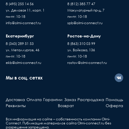
Время ожидания водителя при доставке
Глубина, мм
10
8 (495) 255 14 56
8 (812) 385 77 47
товара составляет 15 минут
Пассивное оборудов
ул. Деловая 11, корп. 1
Макулатурный пр-д, 7
Ширина, мм
68
В случае если въезд на территорию заказчика
пн-пт: 10-18
пн-пт: 10-18
Когда вы подписывае
платный - его стоимость оплачивает
info@olmi-connect.ru
spb@olmi-connect.ru
накладную, товар переход
Единица измерения
покупатель
шт
по праву собственности
Екатеринбург
Ростов-на-Дону
Доставка товаров осуществляется ежедневно,
проверяете и принимаете
с Пн. по Пт. с 10:00 до 17:00 часов
без существующих дефе
8 (343) 289 51 53
8 (863) 310 03 99
Если вы купили
ул. Металлургов, 46
ул. Войкова, 136
оборудование у нас, но
пн-пт: 10-18
пн-пт: 10-18
ekb@olmi-connect.ru
с ним что-то не так, вы
rostov@olmi-connect.ru
должны знать...
Мы в соц. сетях
Активное оборудова
Берете ваш гарантийный т
обращаетесь в ближа
Доставка
Оплата
Гарантии
Заказ
Распродажа
Помощь
сервис, указанный в та
Реквизиты
Возврат
Оферта
Вся информация на сайте – собственность компании Olmi-
Сonnect. Публикация материалов сайта
Olmi-connect.ru
без
разрешения запрещена.