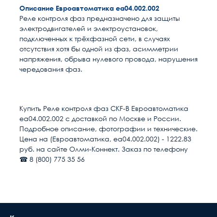
Описание Евроавтоматика ea04.002.002
Реле контроля фаз предназначено для защиты
электродвигателей и электроустановок,
подключенных к трёхфазной сети, в случаях
отсутствия хотя бы одной из фаз, асимметрии
напряжения, обрыва нулевого провода, нарушения
чередования фаз.
Расчет доставки
Общие
Напряжение, В
220
Купить Реле контроля фаз CKF-B Евроавтоматика
ea04.002.002 с доставкой по Москве и России.
Способ монтажа
DIN-рейка
Условия доставки
Подробное описание, фотографии и технические.
Цена на (Евроавтоматика, ea04.002.002) - 1222.83
Доставка осуществляется в течении 2-4
Количество НО контактов
1
руб. на сайте Олми-Коннект. Заказ по телефону
рабочих дней после поступления оплаты на
☎ 8 (800) 775 35 56
наш расчётный счёт
Страна
Беларусь
В день доставки с Вами свяжутся логисты
нашей компани, для уточнения времени и
Тип изделия
Реле контроля фаз
места доставки товара. Обращаем Ваше
внимание, что доставка производится только
Номинальный ток, А
8