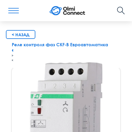
< НАЗАД
Реле контроля фаз CKF-B Евроавтоматика
ea04.002.002
Напряжение, В - 220, Способ монтажа - din-рейка, Количество НО
контактов - 1