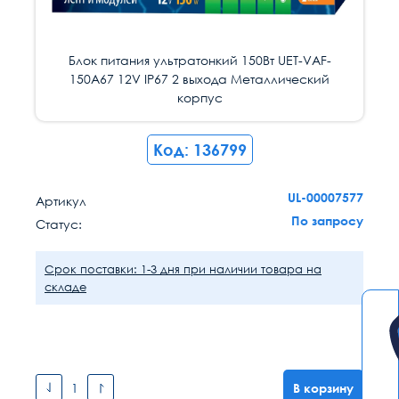
Блок питания ультратонкий 150Вт UET-VAF-
Блок питания ультратонкий 150Вт UET-VAF-
Блок питания ультратонкий 150Вт UET-VAF-
Блок питания ультратонкий 150Вт UET-VAF-
150A67 12V IP67 2 выхода Металлический
150A67 12V IP67 2 выхода Металлический
150A67 12V IP67 2 выхода Металлический
150A67 12V IP67 2 выхода Металлический
корпус
корпус
корпус
корпус
Код: 136799
UL-00007577
Артикул
По запросу
Статус:
Срок поставки: 1-3 дня при наличии товара на
складе
В корзину