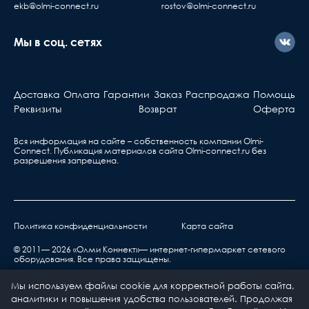
оборудование у нас, но
ekb@olmi-connect.ru
rostov@olmi-connect.ru
с ним что-то не так, вы
должны знать...
Мы в соц. сетях
Активное оборудова
Берете ваш гарантийный т
Доставка
Оплата
Гарантии
Заказ
Распродажа
Помощь
обращаетесь в ближа
Реквизиты
Возврат
Оферта
сервис, указанный в та
Вся информация на сайте – собственность компании Olmi-
Сonnect. Публикация материалов сайта
Olmi-connect.ru
без
разрешения запрещена.
Политика конфиденциальности
Карта сайта
нарушения правил транспортировки,
хранения, эксплуатации или неправильной
© 2011— 2026 «Олми Коннект»— интернет-гипермаркет сетевого
оборудования. Все права защищены.
установкой;
воздействия окружающей среды (дождь, снег,
Мы используем файлы cookie для корректной работы сайта,
град, гроза и т.п.), наступления форс-
аналитики и повышения удобства пользователей. Продолжая