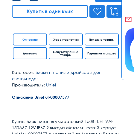
Купить в один клик
Описание
Характеристики
Похожие товары
Сопутствующие
Доставка
Гарантии и оплата
товары
Категория:
Блоки питания и драйверы для
светодиодов
Производитель:
Uniel
Описание Uniel ul-00007577
Расчет доставки
Общие
Страна
Китай
Купить Блок питания ультратонкий 150Вт UET-VAF-
150A67 12V IP67 2 выхода Металлический корпус
Единица измерения
шт
Uniel ul-00007577 с доставкой по Москве и России.