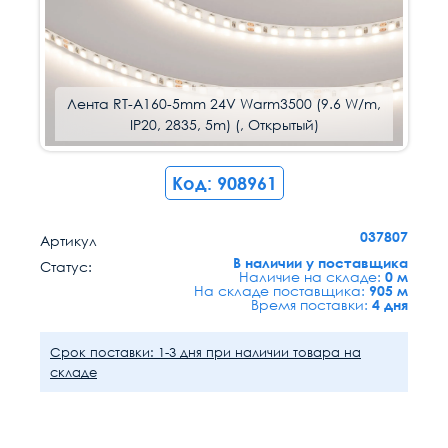
Лента RT-A160-5mm 24V Warm3500 (9.6 W/m,
Лента RT-A160-5mm 24V Warm3500 (9.6 W/m,
Лента RT-A160-5mm 24V Warm3500 (9.6 W/m,
Лента RT-A160-5mm 24V Warm3500 (9.6 W/m,
IP20, 2835, 5m) (, Открытый)
IP20, 2835, 5m) (, Открытый)
IP20, 2835, 5m) (, Открытый)
IP20, 2835, 5m) (, Открытый)
Код: 908961
037807
Артикул
В наличии у поставщика
Статус:
Наличие на складе:
0 м
На складе поставщика:
905 м
Время поставки:
4 дня
Срок поставки: 1-3 дня при наличии товара на
складе