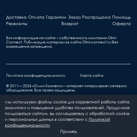
Активное оборудова
Берете ваш гарантийный т
Доставка
Оплата
Гарантии
Заказ
Распродажа
Помощь
обращаетесь в ближа
Реквизиты
Возврат
Оферта
сервис, указанный в та
Вся информация на сайте – собственность компании Olmi-
Сonnect. Публикация материалов сайта
Olmi-connect.ru
без
разрешения запрещена.
Политика конфиденциальности
Карта сайта
нарушения правил транспортировки,
хранения, эксплуатации или неправильной
© 2011— 2026 «Олми Коннект»— интернет-гипермаркет сетевого
оборудования. Все права защищены.
установкой;
воздействия окружающей среды (дождь, снег,
Мы используем файлы cookie для корректной работы сайта,
град, гроза и т.п.), наступления форс-
аналитики и повышения удобства пользователей. Продолжая
мажорных обстоятельств (пожар, наводнение,
пользоваться сайтом, вы соглашаетесь с обработкой cookie
и персональных данных в соответствии с
Политикой
землетрясение и др.) или влияния случайных
0
0
конфиденциальности
.
внешних факторов (броски напряжения в
Каталог
Принять
электрической сети и пр.)
Главная
Избранное
Корзина
Профиль