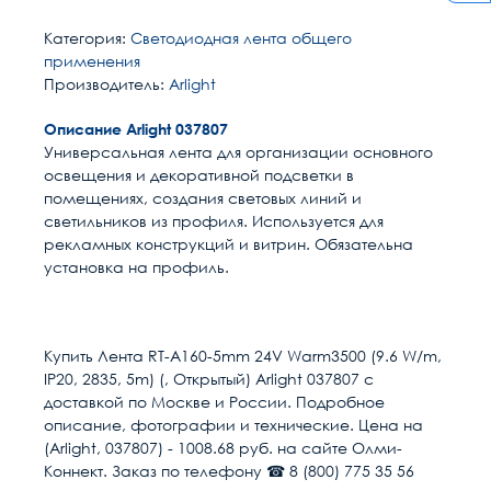
Категория:
Светодиодная лента общего
применения
Производитель:
Arlight
Описание Arlight 037807
Универсальная лента для организации основного
освещения и декоративной подсветки в
помещениях, создания световых линий и
светильников из профиля. Используется для
рекламных конструкций и витрин. Обязательна
установка на профиль.
Расчет доставки
Общие
Удельная мощность
9.6 Вт/м
Купить Лента RT-A160-5mm 24V Warm3500 (9.6 W/m,
IP20, 2835, 5m) (, Открытый) Arlight 037807 с
Напряжение, В
24
Условия доставки
доставкой по Москве и России. Подробное
описание, фотографии и технические. Цена на
Доставка осуществляется в течении 2-4
Цветовая температура
3500
(Arlight, 037807) - 1008.68 руб. на сайте Олми-
рабочих дней после поступления оплаты на
Коннект. Заказ по телефону ☎ 8 (800) 775 35 56
наш расчётный счёт