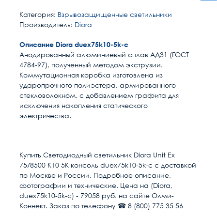
Категория:
Взрывозащищенные светильники
Производитель:
Diora
Описание Diora duex75k10-5k-c
Анодированный алюминиевый сплав АД31 (ГОСТ
4784-97), полученный методом экструзии.
Коммутационная коробка изготовлена из
ударопрочного полиэстера, армированного
стекловолокном, с добавлением графита для
исключения накопления статического
электричества.
Расчет доставки
Общие
Способ монтажа
Консольный
Купить Светодиодный светильник Diora Unit Ex
75/8500 K10 5K консоль duex75k10-5k-c с доставкой
Напряжение, В
220
Условия доставки
по Москве и России. Подробное описание,
фотографии и технические. Цена на (Diora,
Доставка осуществляется в течении 2-4
Цветовая температура
5000
duex75k10-5k-c) - 79058 руб. на сайте Олми-
рабочих дней после поступления оплаты на
Коннект. Заказ по телефону ☎ 8 (800) 775 35 56
наш расчётный счёт
Наличие блока аварийного
Нет