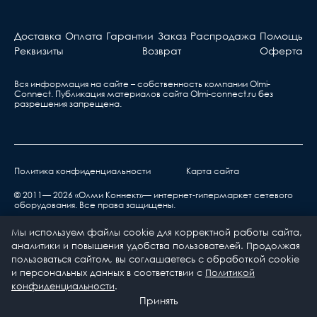
Активное оборудова
Длина, мм
319
Берете ваш гарантийный т
Доставка
Оплата
Гарантии
Заказ
Распродажа
Помощь
обращаетесь в ближа
Реквизиты
Возврат
Оферта
Материал корпуса
Алюминий анодированный
сервис, указанный в та
светильника
Вся информация на сайте – собственность компании Olmi-
Материал рассеивателя
Поликарбонат (PC)
Сonnect. Публикация материалов сайта
Olmi-connect.ru
без
разрешения запрещена.
Ширина, мм
165
Высота, мм
105
Политика конфиденциальности
Карта сайта
нарушения правил транспортировки,
Тип управления
Отсутствует
хранения, эксплуатации или неправильной
© 2011— 2026 «Олми Коннект»— интернет-гипермаркет сетевого
освещением
оборудования. Все права защищены.
установкой;
Климатическое
УХЛ1
воздействия окружающей среды (дождь, снег,
Мы используем файлы cookie для корректной работы сайта,
исполнение
град, гроза и т.п.), наступления форс-
аналитики и повышения удобства пользователей. Продолжая
мажорных обстоятельств (пожар, наводнение,
пользоваться сайтом, вы соглашаетесь с обработкой cookie
Номинальное напряжение,
176-264
и персональных данных в соответствии с
Политикой
землетрясение и др.) или влияния случайных
В
0
0
конфиденциальности
.
внешних факторов (броски напряжения в
Каталог
Принять
Угол рассеивания, град
10
электрической сети и пр.)
Главная
Избранное
Корзина
Профиль