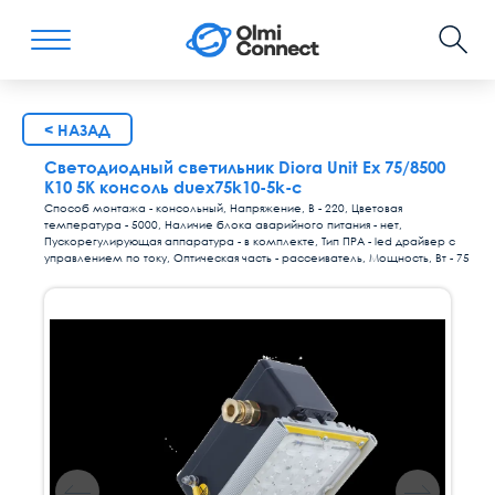
< НАЗАД
Светодиодный светильник Diora Unit Ex 75/8500
K10 5K консоль duex75k10-5k-c
Способ монтажа - консольный, Напряжение, В - 220, Цветовая
температура - 5000, Наличие блока аварийного питания - нет,
Пускорегулирующая аппаратура - в комплекте, Тип ПРА - led драйвер с
управлением по току, Оптическая часть - рассеиватель, Мощность, Вт - 75