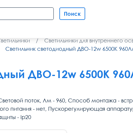
Поиск
ветильники
/
Светильники для внутреннего о
Светильник светодиодный ДВО-12w 6500К 960Л
дный ДВО-12w 6500К 960
, Световой поток, Лм - 960, Способ монтажа - вст
го питания - нет, Пускорегулирующая аппаратура
ащиты - ip20