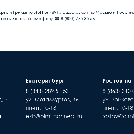
Светильник
ерный Грильятто Stekker 48915 с доставкой по Москве и Росс
ннект. Заказ по телефону ☎ 8 (800) 775 35 56
12
 рабочих дней после поступления оплаты на наш
960
Появле
Встраиваемый
ты нашей компани, для уточнения времени и
по в
 внимание, что доставка производится только
220
дъехать машина. Дальнейшая транспортировка
6500
Екатеринбург
Ростов-на
За
8 (343) 289 51 53
8 (863) 310 
Нет
товара составляет 15 минут
новы
Пассивное оборудование
, 7
ул. Металлургов, 46
ул. Войкова
азчика платный - его стоимость оплачивает
В комплекте
пн-пт: 10-18
пн-пт: 10-18
Когда вы подписываете
ru
ekb@olmi-connect.ru
rostov@olmi
акладную, товар переход к
LED драйвер
но, с Пн. по Пт. с 10:00 до 17:00 часов
 по праву собственности. Вы
Рассеиватель
веряете и принимаете товар