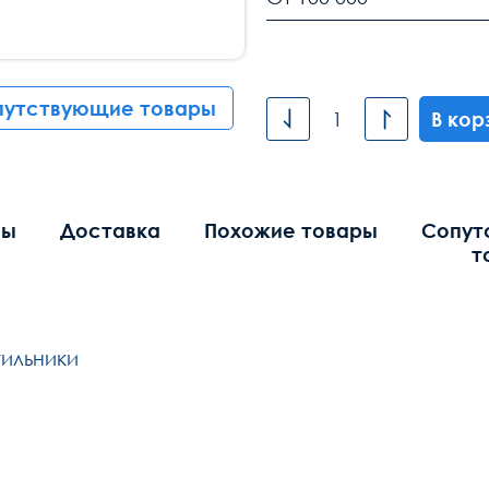
путствующие товары
В кор
вы
Доставка
Похожие товары
Сопут
т
ильники
Общие