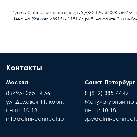
Тип изделия
Купить Светильник светодиодный ДВО-12w 6500К 960Лм ч
Цена на (Stekker, 48915) - 1151.66 руб. на сайте Олми-Ко
Условия доставки
Мощность, Вт
Доставка осуществляется в течении 2-4
Световой поток, Лм
расчётный счёт
Способ монтажа
В день доставки с Вами свяжутся логис
места доставки товара. Обращаем Ваше
Контакты
Напряжение, В
до подъезда или места куда может по
Цветовая температура
Москва
Санкт-Петербург
происходит силами заказчика
8 (495) 255 14 56
8 (812) 385 77 47
Наличие блока аварийного питания
Время ожидания водителя при доставке 
ул. Деловая 11, корп. 1
Макулатурный пр-д
В случае если въезд на территорию зак
Пускорегулирующая аппаратура
пн-пт: 10-18
пн-пт: 10-18
покупатель
info@olmi-connect.ru
spb@olmi-connect.
н
Тип ПРА
Доставка товаров осуществляется ежеднев
вам
Оптическая часть
про