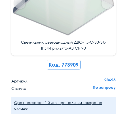
Светильник светодиодный ДВО-15-С-30-3К-
Светильник светодиодный ДВО-15-С-30-3К-
Светильник светодиодный ДВО-15-С-30-3К-
IP54-Грильято-А3 CRI90
IP54-Грильято-А3 CRI90
IP54-Грильято-А3 CRI90
Код: 773909
28623
Артикул
По запросу
Статус:
Срок поставки: 1-3 дня при наличии товара на
складе