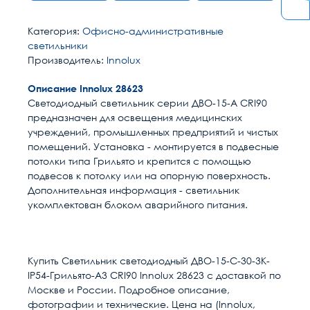
Категория:
Офисно-административные
светильники
Производитель:
Innolux
Описание Innolux 28623
Светодиодный светильник серии ДВО-15-А CRI90
предназначен для освещения медицинских
учреждений, промышленных предприятий и чистых
помещений. Установка - монтируется в подвесные
потолки типа Грильято и крепится с помощью
подвесов к потолку или на опорную поверхность.
Дополнительная информация - светильник
укомплектован блоком аварийного питания.
Расчет доставки
Общие
Тип изделия
Светильник
Купить Светильник светодиодный ДВО-15-С-30-3К-
IP54-Грильято-А3 CRI90 Innolux 28623 с доставкой по
Мощность, Вт
30
Условия доставки
Москве и России. Подробное описание,
фотографии и технические. Цена на (Innolux,