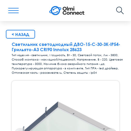
< НАЗАД
Светильник светодиодный ДВО-15-С-30-3К-IP54-
Грильято-А3 CRI90 Innolux 28623
Тип изделия - светильник, Мощность, Вт - 30, Световой поток, Лм - 3800,
Способ монтажа - накладной/подвесной, Напряжение, В - 220, Цветовая
температура - 3000, Наличие блока аварийного питания - да,
Пускорегулирующая аппаратура - в комплекте, Тип ПРА - led драйвер,
Оптическая часть - рассеиватель, Степень защиты - ip54