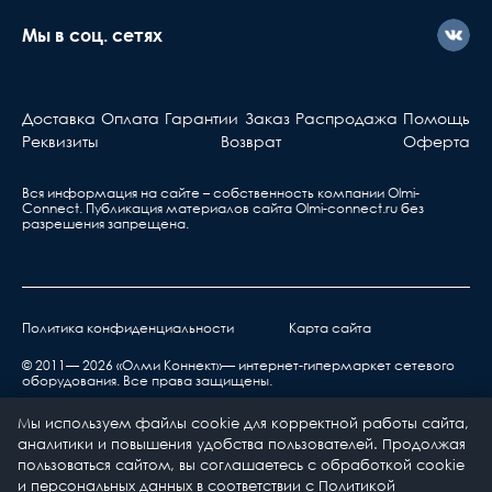
с ним что-то не так, вы
должны знать...
Длина, мм
588
Мы в соц. сетях
Активное оборудова
Ширина, мм
588
Берете ваш гарантийный т
Доставка
Оплата
Гарантии
Заказ
Распродажа
Помощь
Высота, мм
58
обращаетесь в ближа
Реквизиты
Возврат
Оферта
сервис, указанный в та
Диапазон рабочих
от 0 до +30
Вся информация на сайте – собственность компании Olmi-
температур
Сonnect. Публикация материалов сайта
Olmi-connect.ru
без
разрешения запрещена.
Климатическое
УХЛ2
исполнение
Материал корпуса
Металл
светильника
Политика конфиденциальности
Карта сайта
нарушения правил транспортировки,
Материал рассеивателя
Стекло закаленное
хранения, эксплуатации или неправильной
© 2011— 2026 «Олми Коннект»— интернет-гипермаркет сетевого
оборудования. Все права защищены.
установкой;
Номинальное напряжение,
176-264
воздействия окружающей среды (дождь, снег,
Мы используем файлы cookie для корректной работы сайта,
В
град, гроза и т.п.), наступления форс-
аналитики и повышения удобства пользователей. Продолжая
Рекомендованный
Да
мажорных обстоятельств (пожар, наводнение,
пользоваться сайтом, вы соглашаетесь с обработкой cookie
проектный ассортимент
и персональных данных в соответствии с
Политикой
землетрясение и др.) или влияния случайных