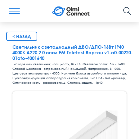
< НАЗАД
Светильник светодиодный ДВО/ДПО-16Вт IP40
4000К А220 2.0 опал EM Teletest Вартон v1-a0-00220-
01ato-4001640
Тип изделия - светильник, Мощность, Вт - 16, Световой поток, Лм - 1680,
Способ монтажа - встраиваемый/накладной, Напряжение, В - 220,
Цветовая температура - 4000, Наличие блока аварийного питания - да,
Пускорегулирующая аппаратура - в комплекте, Тип ПРА - led драйвер,
Оптическая часть - рассеиватель, Степень защиты - ip40