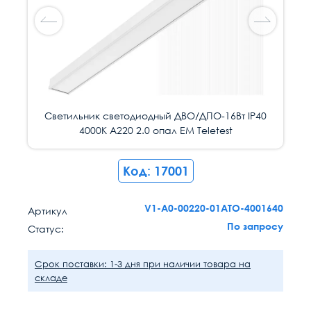
Светильник светодиодный ДВО/ДПО-16Вт IP40
Светильник светодиодный ДВО/ДПО-16Вт IP40
Светильник светодиодный ДВО/ДПО-16Вт IP40
Светильник светодиодный ДВО/ДПО-16Вт IP40
4000К А220 2.0 опал EM Teletest
4000К А220 2.0 опал EM Teletest
4000К А220 2.0 опал EM Teletest
4000К А220 2.0 опал EM Teletest
Код: 17001
V1-A0-00220-01ATO-4001640
Артикул
По запросу
Статус:
Срок поставки: 1-3 дня при наличии товара на
складе