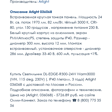
Производитель:
Arlight
Описание Arlight 036068
Встраиваемая круглая тонкая панель. Мощность 24
Вт, св. поток 1970 лм, 82 лм/Вт, тёплый 3000 K, CRI-
80, угол 150 градусов , напряжение питания 230 В.
Белый круглый корпус из алюминия, экран
PMMAплюсPS, степень защиты IP40. Размер -
диаметр 300 мм, высота 12 мм. Монтаж
встраиваемый, установочное отверстие - диаметр
286 мм. Драйвер 33-40 В, 600 мА, пульсация <1%.
Расчет доставки
Общие
Тип изделия
Светильник
Купить Светильник DL-EDGE-R300-24W Warm3000
(WH, 115 deg, 230V) (, IP40 Металл, 3 года) Arlight
Мощность, Вт
24
Условия доставки
036068 с доставкой по Москве и России.
Подробное описание, фотографии и технические.
Доставка осуществляется в течении 2-4
Световой поток, Лм
1970
Цена на (Arlight, 036068) - 5726.89 руб. на сайте
рабочих дней после поступления оплаты на
Олми-Коннект. Заказ по телефону ☎ 8 (800) 775 35
наш расчётный счёт
56
Способ монтажа
Встраиваемый
В день доставки с Вами свяжутся логисты