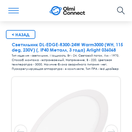
< НАЗАД
Светильник DL-EDGE-R300-24W Warm3000 (WH, 115
deg, 230V) (, IP40 Металл, 3 года) Arlight 036068
Тип изделия - светильник, Мощность, Вт - 24, Световой поток, Лм - 1970,
Способ монтажа - встраиваемый, Напряжение, В - 220, Цветовая
температура - 3000, Наличие блока аварийного питания - нет,
Пускорегулирующая аппаратура - в комплекте, Тип ПРА - led драйвер