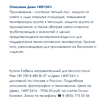
Описание Деви 140f1241r
Применение - система 'теплый пол', защита от
снега и льда открытых площадок, повышение
температуры грунта в теплицах, защита грунта от
промерзания, а также обогрев металлических
трубопроводов и емкостей с целью
предотвращения замерзания воды или для
поддержания технологических температур. Кроме
того, рекомендован для применения на балконах и
лоджиях.
Расчет доставки
Общие
Страна
Китай
Купить Кабель нагревательный для теплого пола
Flex-18T 230 В 680 Вт 37 м Деви 140f1241r с
Тип изделия
Кабель нагревательный
Условия доставки
доставкой по Москве и России. Подробное
описание, фотографии и технические. Цена на
Доставка осуществляется в течении 2-4
Способ монтажа
В стяжку
(Деви, 140f1241r) - 7956.33 руб. на сайте Олми-
рабочих дней после поступления оплаты на
Коннект. Заказ по телефону ☎ 8 (800) 775 35 56
наш расчётный счёт
Напряжение, В
220
В день доставки с Вами свяжутся логисты