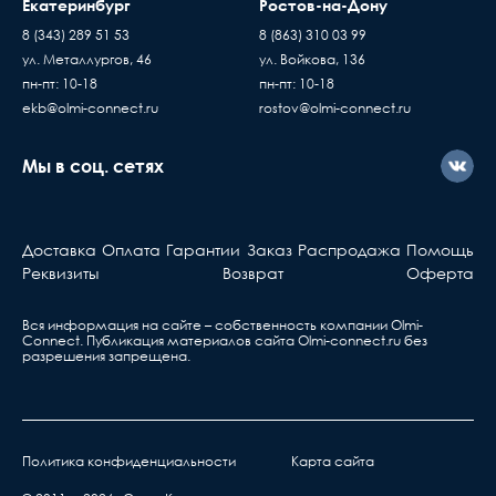
накладную, товар переход
Екатеринбург
Ростов-на-Дону
покупатель
по праву собственности
8 (343) 289 51 53
8 (863) 310 03 99
Доставка товаров осуществляется ежедневно,
проверяете и принимаете
ул. Металлургов, 46
ул. Войкова, 136
с Пн. по Пт. с 10:00 до 17:00 часов
без существующих дефе
пн-пт: 10-18
пн-пт: 10-18
Если вы купили
ekb@olmi-connect.ru
rostov@olmi-connect.ru
оборудование у нас, но
с ним что-то не так, вы
Мы в соц. сетях
должны знать...
Активное оборудова
Доставка
Оплата
Гарантии
Заказ
Распродажа
Помощь
Берете ваш гарантийный т
Реквизиты
Возврат
Оферта
обращаетесь в ближа
сервис, указанный в та
Вся информация на сайте – собственность компании Olmi-
Сonnect. Публикация материалов сайта
Olmi-connect.ru
без
разрешения запрещена.
Политика конфиденциальности
Карта сайта
нарушения правил транспортировки,