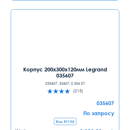
Корпус 200х300х120мм Legrand
035607
035607, 35607, 0 356 07
(215)
035607
По запросу
Код: 811152