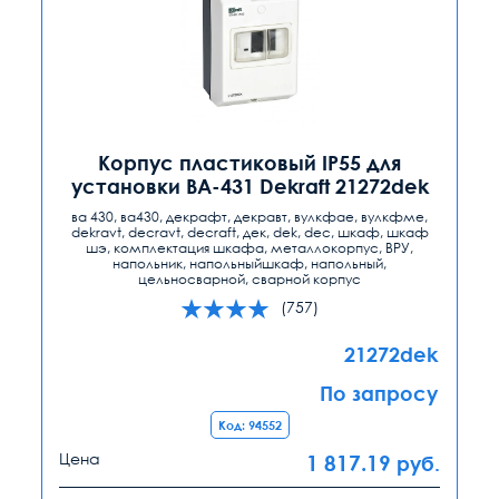
Корпус пластиковый IP55 для
установки ВА-431 Dekraft 21272dek
ва 430, ва430, декрафт, декравт, вулкфае, вулкфме,
dekravt, decravt, decraft, дек, dek, dec, шкаф, шкаф
шэ, комплектация шкафа, металлокорпус, ВРУ,
напольник, напольныйшкаф, напольный,
цельносварной, сварной корпус
(757)
21272dek
По запросу
Код: 94552
Цена
1 817.19
руб.