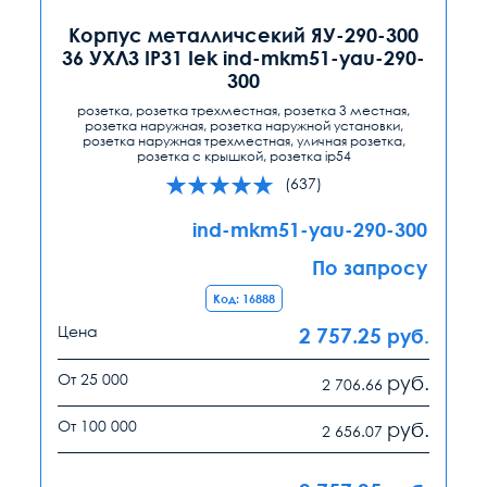
Корпус металличсекий ЯУ-290-300
36 УХЛ3 IP31 Iek ind-mkm51-yau-290-
300
розетка, розетка трехместная, розетка 3 местная,
розетка наружная, розетка наружной установки,
розетка наружная трехместная, уличная розетка,
розетка с крышкой, розетка ip54
(637)
ind-mkm51-yau-290-300
По запросу
Код: 16888
Цена
2 757.25
руб.
От 25 000
руб.
2 706.66
От 100 000
руб.
2 656.07