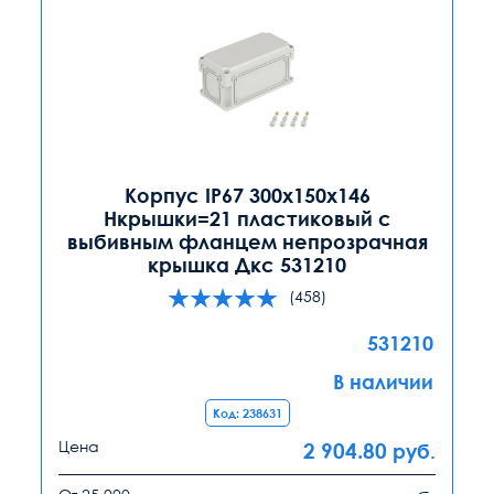
Корпус IP67 300х150х146
Hкрышки=21 пластиковый с
выбивным фланцем непрозрачная
крышка Дкс 531210
(458)
531210
В наличии
Код: 238631
Цена
2 904.80
руб.