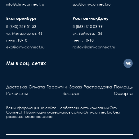
info@olmi-connect.ru
spb@olmi-connect.ru
Екатеринбург
Ростов-на-Дону
8 (343) 289 51 53
8 (863) 310 03 99
ул. Металлургов, 46
ул. Войкова, 136
пн-пт: 10-18
пн-пт: 10-18
ekb@olmi-connect.ru
rostov@olmi-connect.ru
Мы в соц. сетях
Доставка
Оплата
Гарантии
Заказ
Распродажа
Помощь
Реквизиты
Возврат
Оферта
Вся информация на сайте – собственность компании Olmi-
Сonnect. Публикация материалов сайта
Olmi-connect.ru
без
разрешения запрещена.