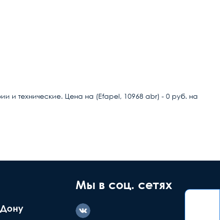
и технические. Цена на (Efapel, 10968 abr) - 0 руб. на
ние дефекта
Заводской
ашей вине
брак
Мы в соц. сетях
-Дону
казываем
Делаем обмен