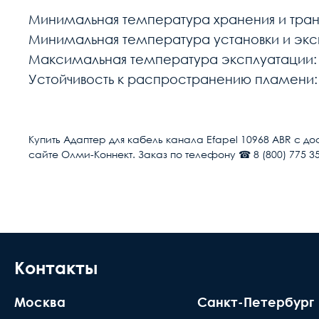
Минимальная температура хранения и тран
Минимальная температура установки и эксп
Максимальная температура эксплуатации:
Устойчивость к распространению пламени:
Расчет доставки
Тип
Купить Адаптер для кабель канала Efapel 10968 ABR с до
сайте Олми-Коннект. Заказ по телефону ☎ 8 (800) 775 35
Условия доставки
Серия
Доставка осуществляется в течении 2-4
Исполнение
расчётный счёт
Материал
В день доставки с Вами свяжутся логис
места доставки товара. Обращаем Ваше
Контакты
Размер
до подъезда или места куда может по
Количество модулей
Москва
Санкт-Петербург
происходит силами заказчика