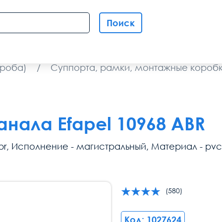
Поиск
ороба)
/
Суппорта, рамки, монтажные короб
анала Efapel 10968 ABR
r, Исполнение - магистральный, Материал - pvc (
(580)
Код: 1027624