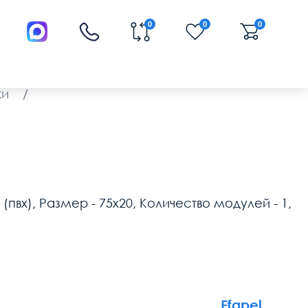
0
0
0
ки
/
пвх), Размер - 75х20, Количество модулей - 1,
Efapel