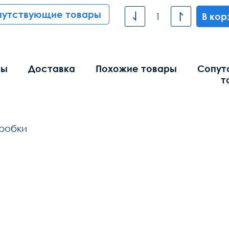
путствующие товары
В кор
вы
Доставка
Похожие товары
Сопут
т
оробки