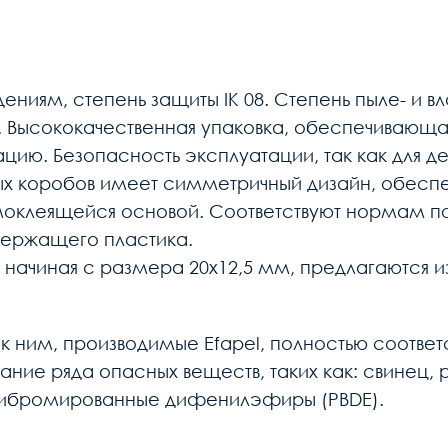
ениям, степень защиты IK 08. Степень пыле- и 
е. Высококачественная упаковка, обеспечивающ
цию. Безопасность эксплуатации, так как для 
ых коробов имеет симметричный дизайн, обесп
моклеящейся основой. Соответствуют нормам по
держащего пластика.
, начиная с размера 20х12,5 мм, предлагаются 
 к ним, производимые Efapel, полностью соотве
ание ряда опасных веществ, таких как: свинец, 
либромированные дифенилэфиры (PBDE).