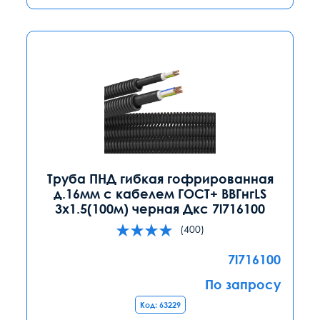
Труба ПНД гибкая гофрированная
д.16мм с кабелем ГОСТ+ ВВГнгLS
3х1.5(100м) черная Дкс 7l716100
(400)
7l716100
По запросу
Код: 63229