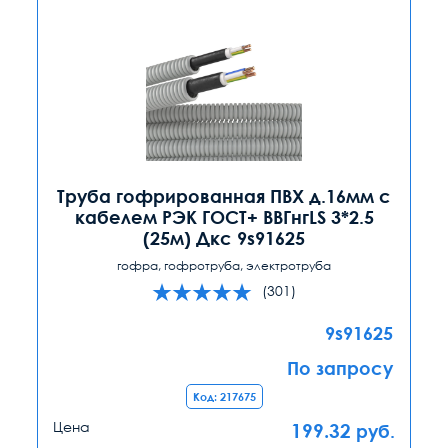
Труба гофрированная ПВХ д.16мм с
кабелем РЭК ГОСТ+ ВВГнгLS 3*2.5
(25м) Дкс 9s91625
гофра, гофротруба, электротруба
(301)
9s91625
По запросу
Код: 217675
Цена
199.32
руб.