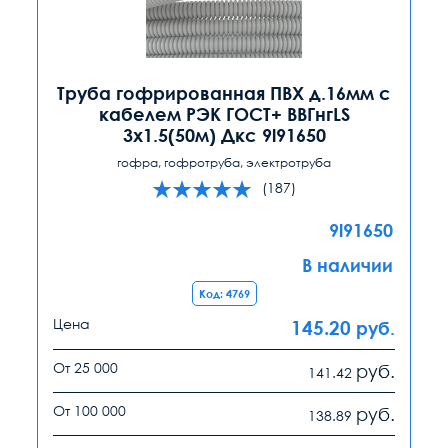
Труба гофрированная ПВХ д.16мм с
кабелем РЭК ГОСТ+ ВВГнгLS
3х1.5(50м) Дкс 9l91650
гофра, гофротруба, электротруба
(187)
9l91650
В наличии
Код: 4769
Цена
145.20
руб.
От 25 000
руб.
141.42
От 100 000
руб.
138.89