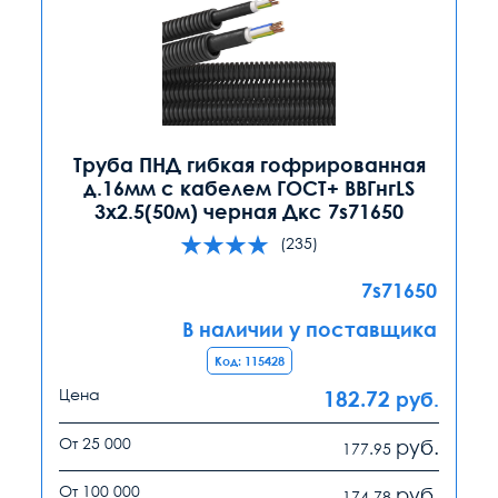
Труба ПНД гибкая гофрированная
д.16мм с кабелем ГОСТ+ ВВГнгLS
3х2.5(50м) черная Дкс 7s71650
(235)
7s71650
В наличии у поставщика
Код: 115428
Цена
182.72
руб.
От 25 000
руб.
177.95
От 100 000
руб.
174.78