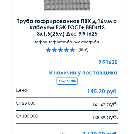
Труба гофрированная ПВХ д.16мм с
кабелем РЭК ГОСТ+ ВВГнгLS
3х1.5(25м) Дкс 9l91625
гофра, гофротруба, электротруба
(809)
9l91625
В наличии у поставщика
Код: 68204
Цена
145.20
руб.
От 25 000
руб.
141.42
От 100 000
руб.
138.89
3 630.00
руб.