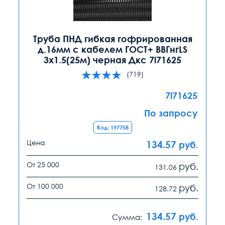
Труба ПНД гибкая гофрированная
д.16мм с кабелем ГОСТ+ ВВГнгLS
3х1.5(25м) черная Дкс 7l71625
(719)
7l71625
По запросу
Код: 197758
Цена
134.57
руб.
От 25 000
руб.
131.06
От 100 000
руб.
128.72
134.57
руб.
Сумма: