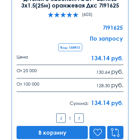
3х1.5(25м) оранжевая Дкс 7l91625
(605)
7l91625
По запросу
Код: 168415
Цена
134.14
руб.
От 25 000
руб.
130.64
От 100 000
руб.
128.30
134.14
руб.
Сумма:
В корзину