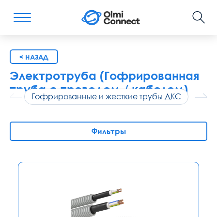
< НАЗАД
Электротруба (Гофрированная
труба с проводом / кабелем)
Гофрированные и жесткие трубы ДКС
Тру
Фильтры