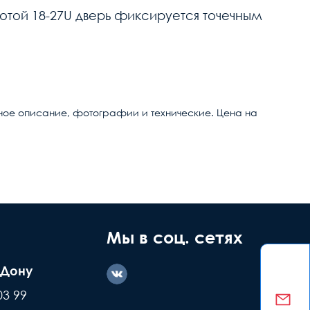
сотой 18-27U дверь фиксируется точечным
ное описание, фотографии и технические. Цена на
ние дефекта
Заводской
ашей вине
брак
Мы в соц. сетях
-Дону
казываем
Делаем обмен
03 99
е детали +
или возвращаем