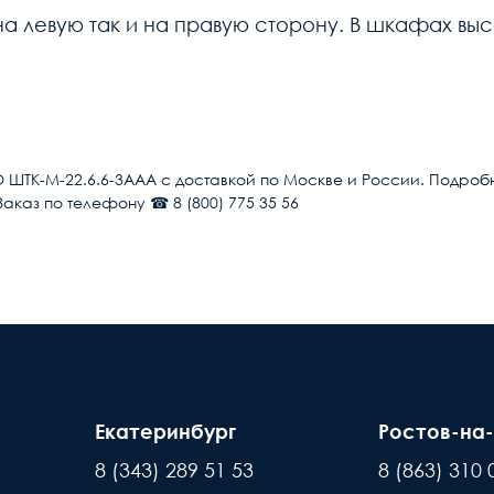
на левую так и на правую сторону. В шкафах вы
Общие
Шкаф телекоммуникационный
ШТК-М-22.6.6-3ААА с доставкой по Москве и России. Подроб
Заказ по телефону ☎ 8 (800) 775 35 56
ШТК-М
 рабочих дней после поступления оплаты на наш
Разборные
Появле
22
ты нашей компани, для уточнения времени и
по в
 внимание, что доставка производится только
1140
дъехать машина. Дальнейшая транспортировка
600
Екатеринбург
Ростов-на
За
8 (343) 289 51 53
8 (863) 310 
600
товара составляет 15 минут
новы