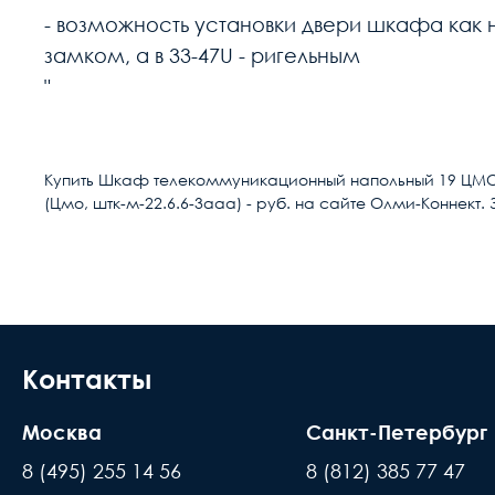
- возможность установки двери шкафа как 
замком, а в 33-47U - ригельным
"
Расчет доставки
Тип
Купить Шкаф телекоммуникационный напольный 19 ЦМО 
(Цмо, штк-м-22.6.6-3ааа) - руб. на сайте Олми-Коннект. 
Условия доставки
Серия
Доставка осуществляется в течении 2-4
Конструкция шкафа
расчётный счёт
Высота, U
В день доставки с Вами свяжутся логис
места доставки товара. Обращаем Ваше
Контакты
Высота, мм
до подъезда или места куда может по
Ширина, мм
Москва
Санкт-Петербург
происходит силами заказчика
8 (495) 255 14 56
8 (812) 385 77 47
Глубина, мм
Время ожидания водителя при доставке 