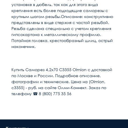
установке в дюбель, так как для этого вида
крепления есть более подходящие саморезы с
крупным шагом резьбы.
Описание: конструктивно
представлены в виде стержня с частой резьбой.
Резьба сделана специально с учетом крепления
гипсокартона к металлическому профилю.
Потайная головка, крестообразный шлиц, острый
наконечник.
Расчет доставки
Общие
Диаметр, мм
4.2
Купить Саморез 4,2х70 С3355 Olmion с доставкой
по Москве и России. Подробное описание,
Единица измерения
упак
Условия доставки
фотографии и технические. Цена на (Olmion,
с3355) - руб. на сайте Олми-Коннект. Заказ по
Доставка осуществляется в течении 2-4
телефону ☎ 8 (800) 775 35 56
рабочих дней после поступления оплаты на
наш расчётный счёт
В день доставки с Вами свяжутся логисты
нашей компани, для уточнения времени и
места доставки товара. Обращаем Ваше