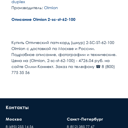
duplex
Производитель:
Olmion
Описание Olmion 2-sc-st-62-100
Расчет доставки
Общие
Разъем 1
SC/UPC
Купить Оптический патч-корд (шнур) 2-SC-ST-62-100
Olmion с доставкой по Москве и России.
Разъем 2
ST/UPC
Условия доставки
Подробное описание, фотографии и технические.
Цена на (Olmion, 2-sc-st-62-100) - 4726.04 руб. на
Доставка осуществляется в течении 2-4
Длина м
100
сайте Олми-Коннект. Заказ по телефону ☎ 8 (800)
рабочих дней после поступления оплаты на
775 35 56
наш расчётный счёт
Размер кабель канала
55
В день доставки с Вами свяжутся логисты
нашей компани, для уточнения времени и
Полировка оптического
UPC (LAN)
места доставки товара. Обращаем Ваше
волокна
внимание, что доставка производится только
Контакты
Направление канала
2 волокна (Duplex)
до подъезда или места куда может подъехать
передачи
машина. Дальнейшая транспортировка
Москва
Санкт-Петербург
происходит силами заказчика
Тип волокна
MM 62.5/125 (OM1)
8 (495) 255 14 56
8 (812) 385 77 47