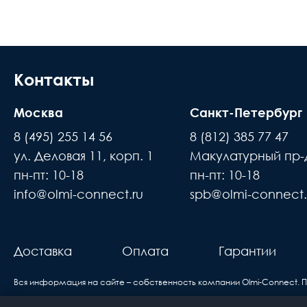
Доставка осуществляется в течении 2-4
Длина м
расчётный счёт
Размер кабель канала
В день доставки с Вами свяжутся логис
места доставки товара. Обращаем Ваше
Контакты
Полировка оптического волокна
до подъезда или места куда может по
Направление канала передачи
Москва
Санкт-Петербург
происходит силами заказчика
8 (495) 255 14 56
8 (812) 385 77 47
Тип волокна
Время ожидания водителя при доставке 
ул. Деловая 11, корп. 1
Макулатурный пр-д
В случае если въезд на территорию зак
Цвет
пн-пт: 10-18
пн-пт: 10-18
покупатель
info@olmi-connect.ru
spb@olmi-connect.
н
Исполнение
Доставка товаров осуществляется ежеднев
вам
Единица измерения
про
Доставка
Оплата
Гарантии
б
Вся информация на сайте – собственность компании Olmi-Сonnect. 
Если вы купили оборудование