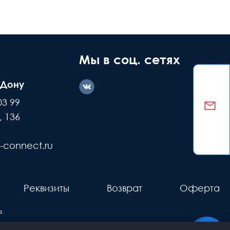
ние дефекта
Заводской
ашей вине
брак
Мы в соц. сетях
-Дону
казываем
Делаем обмен
03 99
е детали +
или возвращаем
, 136
ремонт
деньги
-connect.ru
Реквизиты
Возврат
Оферта
.