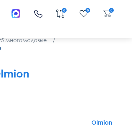
0
0
0
125 многомодовые
/
0
Olmion
Olmion