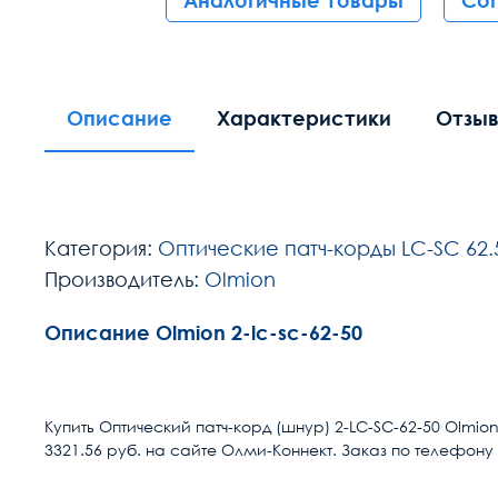
Аналогичные товары
Со
Описание
Характеристики
Отзы
Категория:
Оптические патч-корды LC-SC 62.
Производитель:
Olmion
Описание Olmion 2-lc-sc-62-50
Расчет доставки
Разъем 1
Купить Оптический патч-корд (шнур) 2-LC-SC-62-50 Olmio
3321.56 руб. на сайте Олми-Коннект. Заказ по телефону 
Условия доставки
Разъем 2