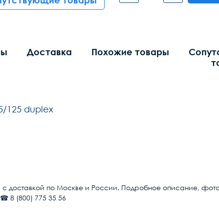
путствующие товары
вы
Доставка
Похожие товары
Сопут
т
5/125 duplex
Общие
LC/UPC
n с доставкой по Москве и России. Подробное описание, фотогр
☎ 8 (800) 775 35 56
SC/UPC