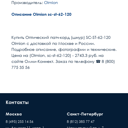
Производитель:
Olmion
Описание Olmion sc-st-62-120
Расчет доставки
Общие
Разъем 1
SC/UPC
Купить Оптический патч-корд (шнур) SC-ST-62-120
Olmion с доставкой по Москве и России.
Разъем 2
ST/UPC
Условия доставки
Подробное описание, фотографии и технические.
Цена на (Olmion, sc-st-62-120) - 2743.3 руб. на
Доставка осуществляется в течении 2-4
Длина м
120
сайте Олми-Коннект. Заказ по телефону ☎ 8 (800)
рабочих дней после поступления оплаты на
775 35 56
наш расчётный счёт
Размер кабель канала
55
В день доставки с Вами свяжутся логисты
нашей компани, для уточнения времени и
Полировка оптического
UPC (LAN)
места доставки товара. Обращаем Ваше
волокна
внимание, что доставка производится только
Контакты
Направление канала
1 волокно (Simplex)
до подъезда или места куда может подъехать
передачи
машина. Дальнейшая транспортировка
Москва
Санкт-Петербург
происходит силами заказчика
Тип волокна
MM 62.5/125 (OM1)
8 (495) 255 14 56
8 (812) 385 77 47
Время ожидания водителя при доставке
ул. Деловая 11, корп. 1
Макулатурный пр-д, 7