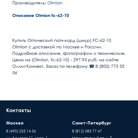
Производитель:
Olmion
Описание Olmion fc-62-10
Расчет доставки
Общие
Длина м
10
Купить Оптический патч-корд (шнур) FC-62-10
Olmion с доставкой по Москве и России.
Размер кабель канала
55
Условия доставки
Подробное описание, фотографии и технические.
Цена на (Olmion, fc-62-10) - 297.95 руб. на сайте
Доставка осуществляется в течении 2-4
Разъем 1
FC/UPC
Олми-Коннект. Заказ по телефону ☎ 8 (800) 775 35
рабочих дней после поступления оплаты на
56
наш расчётный счёт
Разъем 2
FC/UPC
В день доставки с Вами свяжутся логисты
нашей компани, для уточнения времени и
Полировка оптического
UPC (LAN)
места доставки товара. Обращаем Ваше
волокна
внимание, что доставка производится только
Контакты
Направление канала
1 волокно (Simplex)
до подъезда или места куда может подъехать
передачи
машина. Дальнейшая транспортировка
Москва
Санкт-Петербург
происходит силами заказчика
Тип волокна
MM 62.5/125 (OM1)
8 (495) 255 14 56
8 (812) 385 77 47
Время ожидания водителя при доставке
ул. Деловая 11, корп. 1
Макулатурный пр-д, 7