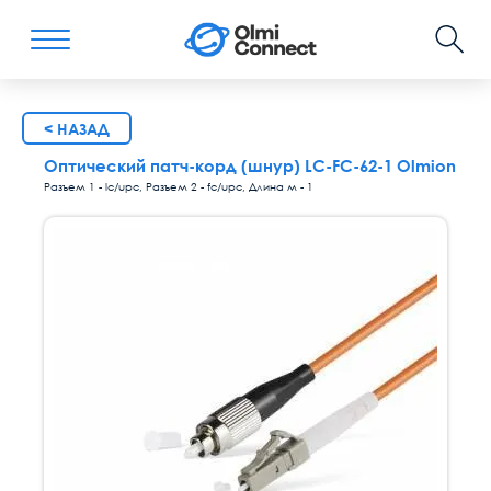
< НАЗАД
Оптический патч-корд (шнур) LC-FC-62-1 Olmion
Разъем 1 - lc/upc, Разъем 2 - fc/upc, Длина м - 1