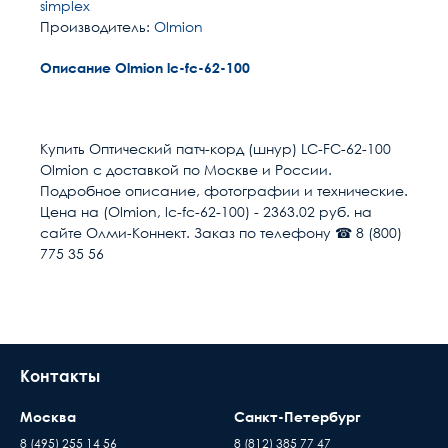
simplex
Производитель:
Olmion
Описание Olmion lc-fc-62-100
Расчет доставки
Общие
Разъем 1
LC/UPC
Купить Оптический патч-корд (шнур) LC-FC-62-100
Olmion с доставкой по Москве и России.
Разъем 2
FC/UPC
Условия доставки
Подробное описание, фотографии и технические.
Цена на (Olmion, lc-fc-62-100) - 2363.02 руб. на
Доставка осуществляется в течении 2-4
Длина м
100
сайте Олми-Коннект. Заказ по телефону ☎ 8 (800)
рабочих дней после поступления оплаты на
775 35 56
наш расчётный счёт
Размер кабель канала
55
В день доставки с Вами свяжутся логисты
нашей компани, для уточнения времени и
Полировка оптического
UPC (LAN)
места доставки товара. Обращаем Ваше
волокна
внимание, что доставка производится только
Контакты
Направление канала
1 волокно (Simplex)
до подъезда или места куда может подъехать
передачи
машина. Дальнейшая транспортировка
Москва
Санкт-Петербург
происходит силами заказчика
Тип волокна
MM 62.5/125 (OM1)
8 (495) 255 14 56
8 (812) 385 77 47