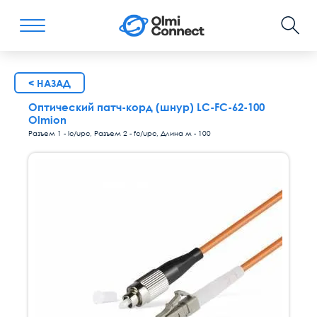
< НАЗАД
Оптический патч-корд (шнур) LC-FC-62-100
Olmion
Разъем 1 - lc/upc, Разъем 2 - fc/upc, Длина м - 100