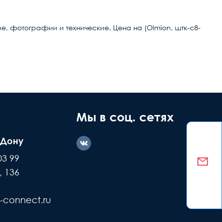
е, фотографии и технические. Цена на (Olmion, штк-с8-
ние дефекта
Заводской
ашей вине
брак
Мы в соц. сетях
я
-Дону
казываем
Делаем обмен
03 99
е детали +
или возвращаем
, 136
ремонт
деньги
-connect.ru