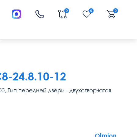
0
0
0
/
-24.8.10-12
00, Тип передней двери - двухстворчатая
Olmion