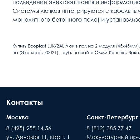
подведение электропитания и информацион
Системы лючков интегрируются с кабельным
монолитного бетонного пола) и устанавлив
Расчет доставки
Тип
Купить Ecoplast LUK/2AL Люк в пол на 2 модуля (45х45м
на (Экопласт, 70021) - руб. на сайте Олми-Коннект. Зака
Условия доставки
Серия
Доставка осуществляется в течении 2-4
Материал
расчётный счёт
Количество модулей
В день доставки с Вами свяжутся логис
места доставки товара. Обращаем Ваше
Контакты
Способ монтажа
до подъезда или места куда может по
Количество исполнительных клавиш
Москва
Санкт-Петербург
происходит силами заказчика
8 (495) 255 14 56
8 (812) 385 77 47
Цвет
Время ожидания водителя при доставке 
ул. Деловая 11, корп. 1
Макулатурный пр-д