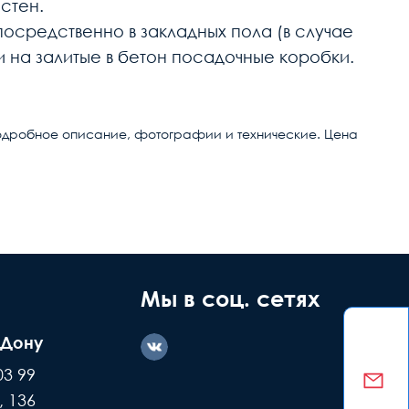
стен.
средственно в закладных пола (в случае
 на залитые в бетон посадочные коробки.
. Подробное описание, фотографии и технические. Цена
ние дефекта
Заводской
ашей вине
брак
Мы в соц. сетях
-Дону
казываем
Делаем обмен
03 99
е детали +
или возвращаем
, 136