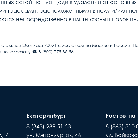
ных сетей на площади в удалении от основных 
и трассами, расположенными в полу и/или непо
аются непосредственно в плиты фальш-полов или
Общие
Люк
м), стальной Экопласт 70021 с доставкой по Москве и России
з по телефону ☎ 8 (800) 775 35 56
LUK
 рабочих дней после поступления оплаты на наш
Оцинкованная сталь
Появле
4
ты нашей компани, для уточнения времени и
по в
 внимание, что доставка производится только
Вертикально
дъехать машина. Дальнейшая транспортировка
1
Екатеринбург
Ростов-на
За
8 (343) 289 51 53
8 (863) 310 
Серый
товара составляет 15 минут
новы
Пассивное оборудование
, 7
ул. Металлургов, 46
ул. Войкова