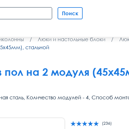
Поиск
николонны
/
Люки и настольные блоки
/
Люк
45х45мм), стальной
в пол на 2 модуля (45х4
анная сталь, Количество модулей - 4, Способ мон
(236)