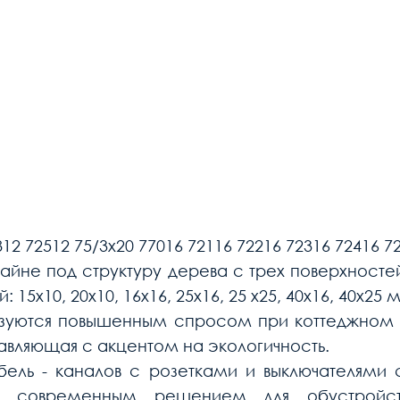
12 72512 75/3х20 77016 72116 72216 72316 72416 7
йне под структуру дерева с трех поверхносте
5х10, 20х10, 16х16, 25х16, 25 х25, 40х16, 40х25 
зуются повышенным спросом при коттеджном 
авляющая с акцентом на экологичность.
ель - каналов с розетками и выключателями 
ым современным решением для обустройст