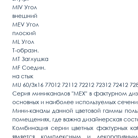
МIV Угол
внешний
МЕV Угол
плоский
МL Угол
Т-образн.
МT Заглушка
МF Соедин.
на стык
МU 60/3х16 77012 72112 72212 72312 72412 728
Серия миниканалов "МЕХ" в фактурном диза
основных и наиболее используемых сечений: 1
Мини-каналы данной цветовой гаммы поль
помещениях, где важна дизайнерская сост
Комбинация серии цветных фактурных каб
является комплексным и декоративн