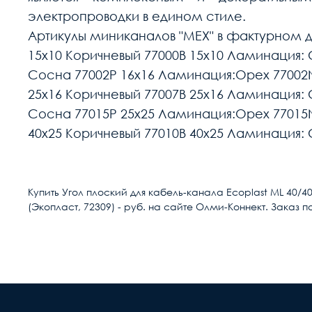
электропроводки в едином стиле.
Артикулы миниканалов "МЕХ" в фактурном д
15х10 Коричневый 77000B 15х10 Ламинация:
Сосна 77002P 16х16 Ламинация:Орех 77002N
25х16 Коричневый 77007B 25х16 Ламинация:
Сосна 77015P 25х25 Ламинация:Орех 77015N
40х25 Коричневый 77010B 40х25 Ламинация:
Расчет доставки
Тип
Купить Угол плоский для кабель-канала Ecoplast ML 40
(Экопласт, 72309) - руб. на сайте Олми-Коннект. Заказ п
Условия доставки
Серия
Доставка осуществляется в течении 2-4
Исполнение
расчётный счёт
Материал
В день доставки с Вами свяжутся логис