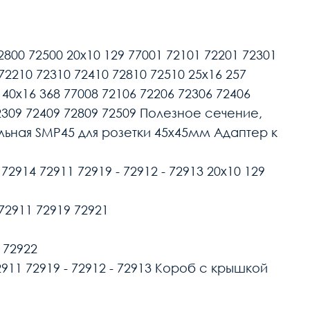
2800 72500 20х10 129 77001 72101 72201 72301
 72210 72310 72410 72810 72510 25х16 257
 40х16 368 77008 72106 72206 72306 72406
72309 72409 72809 72509 Полезное сечение,
ьная SMP45 для розетки 45х45мм Адаптер к
72914 72911 72919 - 72912 - 72913 20х10 129
 72911 72919 72921
 72922
72911 72919 - 72912 - 72913 Короб с крышкой