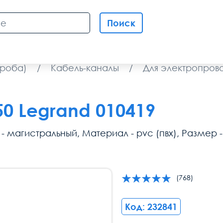
Поиск
ороба)
/
Кабель-каналы
/
Для электропров
50 Legrand 010419
 - магистральный, Материал - pvc (пвх), Размер -
(768)
Код: 232841