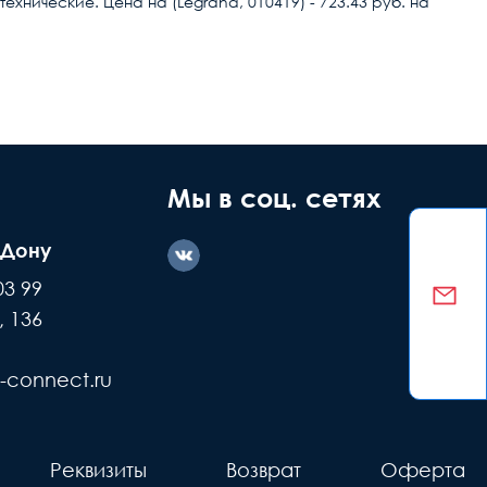
хнические. Цена на (Legrand, 010419) - 723.43 руб. на
ние дефекта
Заводской
ашей вине
брак
Мы в соц. сетях
-Дону
казываем
Делаем обмен
03 99
е детали +
или возвращаем
, 136
ремонт
деньги
-connect.ru
Реквизиты
Возврат
Оферта