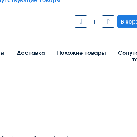
путствующие товары
В кор
вы
Доставка
Похожие товары
Сопут
т
Общие
Кабель-канал