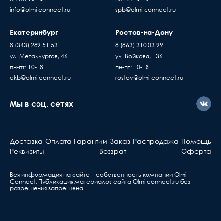
товара составляет 15 минут
Пассивное оборудов
info@olmi-connect.ru
spb@olmi-connect.ru
В случае если въезд на территорию заказчика
Когда вы подписывае
платный - его стоимость оплачивает
накладную, товар переход
Екатеринбург
Ростов-на-Дону
покупатель
по праву собственности
8 (343) 289 51 53
8 (863) 310 03 99
Доставка товаров осуществляется ежедневно,
проверяете и принимаете
ул. Металлургов, 46
ул. Войкова, 136
с Пн. по Пт. с 10:00 до 17:00 часов
без существующих дефе
пн-пт: 10-18
пн-пт: 10-18
Если вы купили
ekb@olmi-connect.ru
rostov@olmi-connect.ru
оборудование у нас, но
с ним что-то не так, вы
Мы в соц. сетях
должны знать...
Активное оборудова
Доставка
Оплата
Гарантии
Заказ
Распродажа
Помощь
Берете ваш гарантийный т
Реквизиты
Возврат
Оферта
обращаетесь в ближа
сервис, указанный в та
Вся информация на сайте – собственность компании Olmi-
Сonnect. Публикация материалов сайта
Olmi-connect.ru
без
разрешения запрещена.