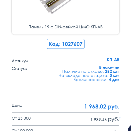
Панель 19 с DIN-рейкой ЦМО КП-АВ
Панель 19 с DIN-рейкой ЦМО КП-АВ
Панель 19 с DIN-рейкой ЦМО КП-АВ
Панель 19 с DIN-рейкой ЦМО КП-АВ
Панель 19 с DIN-рейкой ЦМО КП-АВ
Панель 19 с DIN-рейкой ЦМО КП-АВ
Панель 19 с DIN-рейкой ЦМО КП-АВ
Панель 19 с DIN-рейкой ЦМО КП-АВ
Код: 1027607
КП-АВ
Артикул
В наличии
Статус:
Наличие на складе:
282 шт
На складе поставщика:
0 шт
Время поставки:
4 дня
Цена
1 968.02
руб.
От 25 000
руб.
1 939.46
От 100 000