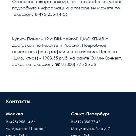
Описание товара находиться в разработке, узнать
подробную информацию о товаре вы можете по
телефону 8-495-255-14-56
Расчет доставки
Общие
Цвет
Серый
Купить Панель 19 с DIN-рейкой ЦМО КП-АВ с
доставкой по Москве и России. Подробное
Дополнительно
СТК-50
Условия доставки
описание, фотографии и технические. Цена на
(Цмо, кп-ав) - 1903.55 руб. на сайте Олми-Коннект.
Доставка осуществляется в течении 2-4
Ссылка на сайт бренда
https://olmi-
Заказ по телефону ☎ 8 (800) 775 35 56
рабочих дней после поступления оплаты на
connect.ru/sertifikaty/2/
наш расчётный счёт
Тип
DIN-рейка
В день доставки с Вами свяжутся логисты
нашей компани, для уточнения времени и
Единица измерения
шт
места доставки товара. Обращаем Ваше
Контакты
внимание, что доставка производится только
до подъезда или места куда может подъехать
Москва
Санкт-Петербург
машина. Дальнейшая транспортировка
происходит силами заказчика
8 (495) 255 14 56
8 (812) 385 77 47
ул. Деловая 11, корп. 1
Макулатурный пр-д, 7
Время ожидания водителя при доставке
пн-пт: 10-18
пн-пт: 10-18