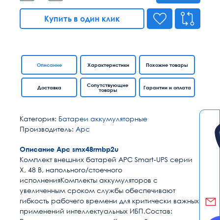
Купить в один клик
Описание
Характеристики
Похожие товары
Сопутствующие
Доставка
Гарантии и оплата
товары
Категория:
Батареи аккумуляторные
Производитель:
Apc
Описание Apc smx48rmbp2u
Комплект внешних батарей APC Smart-UPS серии
X, 48 В, напольного/стоечного
исполнения
Комплекты аккумуляторов с
увеличенным сроком службы обеспечивают
гибкость рабочего времени для критически важных
применений интеллектуальных ИБП.
Состав: