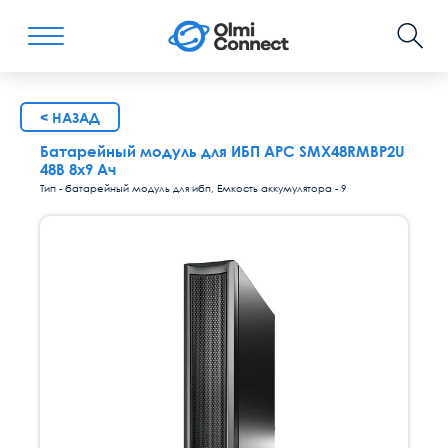
< НАЗАД
Батарейный модуль для ИБП APC SMX48RMBP2U
48В 8х9 Ач
Тип - батарейный модуль для ибп, Емкость аккумулятора - 9