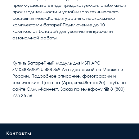
преимущества в виде предсказуемой, стабильной
производительности и устойчивого технического
состояния ячеек.Конфигурация с несколькими
комплектами батарейПодключение до 10
комплектов батарей для увеличения времени
автономной работы.
Расчет доставки
Общие
Тип
Батарейный модуль для ИБП
Купить Батарейный модуль для ИБП APC
SMX48RMBP2U 48В 8х9 Ач с доставкой по Москве и
Емкость аккумулятора
9
Условия доставки
России. Подробное описание, фотографии и
технические. Цена на (Apc, smx48rmbp2u) - руб. на
Доставка осуществляется в течении 2-4
Высота, U
2
сайте Олми-Коннект. Заказ по телефону ☎ 8 (800)
рабочих дней после поступления оплаты на
775 35 56
наш расчётный счёт
Высота, мм
2
В день доставки с Вами свяжутся логисты
нашей компани, для уточнения времени и
Выходное напряжение
48
места доставки товара. Обращаем Ваше
внимание, что доставка производится только
Единица измерения
шт
Контакты
до подъезда или места куда может подъехать