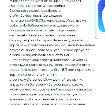
Руководство по установке, Кронштейны для
монтажа в аппаратурные стойки
Основные возможностиВысота
стойки2UНоминальное входное
напряжение48VDCЗамена батарей во время
работы ИБПОбеспечение защищаемого
оборудования чистым синусоидальным
бесперебойным питанием при замене
аккумуляторных батарей.Интеллектуальное
управление батареямиМаксимальное повышение
эффективности батареи, увеличение срока ее
службы и надежности за счет точной
интеллектуальной зарядки.Конвертация между
стоечным и вертикальным исполнениемЗащита
первоначальных инвестиций в ИБП при переходе от
вертикального исполнения к
стоечному.ГотовностьУлучшенный алгоритм
управления батареямиВстроенная система
мониторинга на уровне ячейки, модуля и шкафа
позволяет получить полную информацию о
времени работы и техническом состоянии
аккумуляторов, a также дает дополнительные