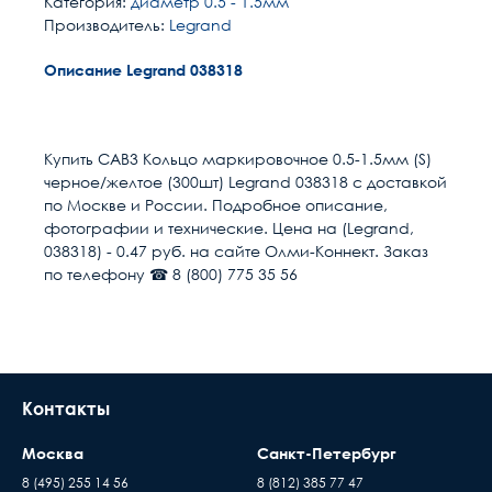
Категория:
диаметр 0.5 - 1.5мм
Производитель:
Legrand
Описание Legrand 038318
Расчет доставки
Общие
Страна
Франция
Купить CAB3 Кольцо маркировочное 0.5-1.5мм (S)
черное/желтое (300шт) Legrand 038318 с доставкой
Тип изделия
Кольцо маркировочное
Условия доставки
по Москве и России. Подробное описание,
фотографии и технические. Цена на (Legrand,
Доставка осуществляется в течении 2-4
Материал изделия
Пластик
038318) - 0.47 руб. на сайте Олми-Коннект. Заказ
рабочих дней после поступления оплаты на
по телефону ☎ 8 (800) 775 35 56
наш расчётный счёт
Цвет
Желтый
В день доставки с Вами свяжутся логисты
нашей компани, для уточнения времени и
Длина, мм
5
места доставки товара. Обращаем Ваше
внимание, что доставка производится только
Ширина, мм
3
Контакты
до подъезда или места куда может подъехать
машина. Дальнейшая транспортировка
Единица измерения
шт
Москва
Санкт-Петербург
происходит силами заказчика
8 (495) 255 14 56
8 (812) 385 77 47