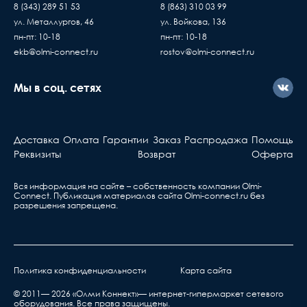
Доставка товаров осуществляется ежедневно,
проверяете и принимаете
8 (343) 289 51 53
8 (863) 310 03 99
с Пн. по Пт. с 10:00 до 17:00 часов
без существующих дефе
ул. Металлургов, 46
ул. Войкова, 136
Если вы купили
пн-пт: 10-18
пн-пт: 10-18
оборудование у нас, но
ekb@olmi-connect.ru
rostov@olmi-connect.ru
с ним что-то не так, вы
должны знать...
Мы в соц. сетях
Активное оборудова
Берете ваш гарантийный т
Доставка
Оплата
Гарантии
Заказ
Распродажа
Помощь
обращаетесь в ближа
Реквизиты
Возврат
Оферта
сервис, указанный в та
Вся информация на сайте – собственность компании Olmi-
Сonnect. Публикация материалов сайта
Olmi-connect.ru
без
разрешения запрещена.
Политика конфиденциальности
Карта сайта
нарушения правил транспортировки,
хранения, эксплуатации или неправильной
© 2011— 2026 «Олми Коннект»— интернет-гипермаркет сетевого
оборудования. Все права защищены.
установкой;