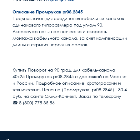
Описание Промрукав pr08.2845
Предназначен для соединения кабельных каналов
одинакового типоразмера под углом 90.
Аксессуар повышает качество и скорость
монтажа кабельного канала, за счет компенсации
длины и скрытия неровных срезов.
Расчет доставки
Общие
Тип
Угол плоский
Купить Поворот на 90 град. для кабель-канала
40х25 Промрукав pr08.2845 с доставкой по Москве
Исполнение
Миниканал
Условия доставки
и России. Подробное описание, фотографии и
технические. Цена на (Промрукав, pr08.2845) - 30.4
Доставка осуществляется в течении 2-4
Материал
Пластик
руб. на сайте Олми-Коннект. Заказ по телефону
рабочих дней после поступления оплаты на
☎ 8 (800) 775 35 56
наш расчётный счёт
Размер
40х25
В день доставки с Вами свяжутся логисты
нашей компани, для уточнения времени и
Высота, мм
55
места доставки товара. Обращаем Ваше
внимание, что доставка производится только
Ширина, мм
25