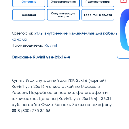
Описание
Характеристики
Похожие товары
Сопутствующие
Доставка
Гарантии и оплата
товары
Категория:
Углы внутренние изменяемые для кабель
канала
Производитель:
Ruvinil
Описание Ruvinil увн-25х16-ч
Расчет доставки
Общие
Серия
Ruvinil
Купить Угол внутренний для РКК-25х16 (черный)
Ruvinil увн-25х16-ч с доставкой по Москве и
Исполнение
Миниканал
Условия доставки
России. Подробное описание, фотографии и
технические. Цена на (Ruvinil, увн-25х16-ч) - 36.31
Доставка осуществляется в течении 2-4
Материал
PVC (ПВХ)
руб. на сайте Олми-Коннект. Заказ по телефону
рабочих дней после поступления оплаты на
☎ 8 (800) 775 35 56
наш расчётный счёт
Размер
25х16
В день доставки с Вами свяжутся логисты
нашей компани, для уточнения времени и