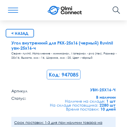
< НАЗАД
Угол внутренний для РКК-25х16 (черный) Ruvinil
увн-25х16-ч
Серия - ruvinil, Исполнение - миниканал, Материал - pvc (пвх), Размер -
25х16, Высота, мм - 16, Ширина, мм - 25, Цвет - чёрный
Код: 947085
УВН-25Х16-Ч
Артикул
В наличии
Статус:
Наличие на складе:
1 шт
На складе поставщика:
2280 шт
Время поставки:
10 дней
Срок поставки: 1-3 дня при наличии товара на