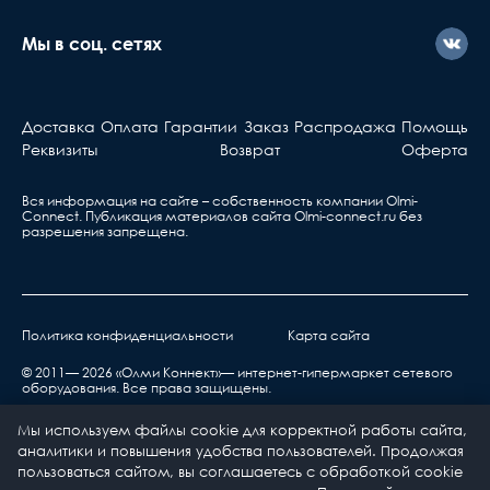
с ним что-то не так, вы
должны знать...
Мы в соц. сетях
Активное оборудова
Берете ваш гарантийный т
Доставка
Оплата
Гарантии
Заказ
Распродажа
Помощь
обращаетесь в ближа
Реквизиты
Возврат
Оферта
сервис, указанный в та
Вся информация на сайте – собственность компании Olmi-
Сonnect. Публикация материалов сайта
Olmi-connect.ru
без
разрешения запрещена.
Политика конфиденциальности
Карта сайта
нарушения правил транспортировки,
хранения, эксплуатации или неправильной
© 2011— 2026 «Олми Коннект»— интернет-гипермаркет сетевого
оборудования. Все права защищены.
установкой;
воздействия окружающей среды (дождь, снег,
Мы используем файлы cookie для корректной работы сайта,
град, гроза и т.п.), наступления форс-
аналитики и повышения удобства пользователей. Продолжая
мажорных обстоятельств (пожар, наводнение,
пользоваться сайтом, вы соглашаетесь с обработкой cookie