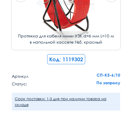
Протяжка для кабеля мини УЗК d=6 мм L=10 м
Протяжка для кабеля мини УЗК d=6 мм L=10 м
Протяжка для кабеля мини УЗК d=6 мм L=10 м
Протяжка для кабеля мини УЗК d=6 мм L=10 м
в напольной кассете №5, красный
в напольной кассете №5, красный
в напольной кассете №5, красный
в напольной кассете №5, красный
Код: 1119302
СП-К5-6/10
Артикул
По запросу
Статус:
Срок поставки: 1-3 дня при наличии товара на
складе