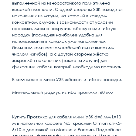
выполненной из износостойкого полиэтилена
высокой плотности. С одной стороны УЗК находится
наконечник из латуни, на который в каждом
конкретном случае, в зависимости от условий
протяжки, можно накрутить жёсткую или гибкую
насадку (последняя наиболее удобна для
использования в каналах уже наполненных
большим количеством кабелей или с высоким
числом изгибов), а с другой стороны жёстко
закреплён наконечник (также из латуни) для
фиксации кабеля, который необходимо протянуть.
В комплекте с мини УЗК жёсткая и гибкая насадки.
Минимальный радиус изгиба протяжки: 60 мм
Расчет доставки
Общие
Материал
Стеклопруток
Купить Протяжка для кабеля мини УЗК d=6 мм L=10
м в напольной кассете №5, красный Olmion сп-к5-
Диаметр, мм
6
Условия доставки
6/10 с доставкой по Москве и России. Подробное
описание, фотографии и технические. Цена на