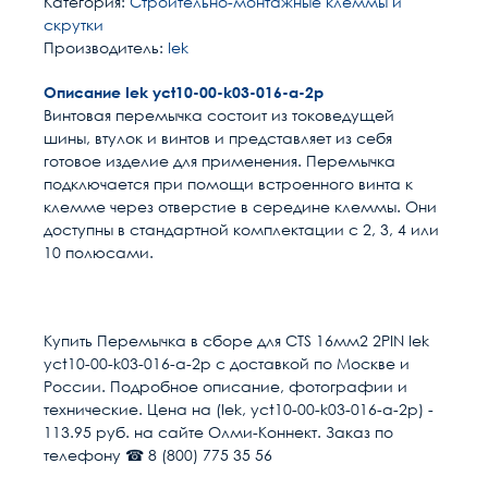
Категория:
Строительно-монтажные клеммы и
скрутки
Производитель:
Iek
Описание Iek yct10-00-k03-016-a-2p
Винтовая перемычка состоит из токоведущей
шины, втулок и винтов и представляет из себя
готовое изделие для применения. Перемычка
подключается при помощи встроенного винта к
клемме через отверстие в середине клеммы. Они
доступны в стандартной комплектации с 2, 3, 4 или
10 полюсами.
Расчет доставки
Общие
Страна
Индия
Купить Перемычка в сборе для CTS 16мм2 2PIN Iek
yct10-00-k03-016-a-2p с доставкой по Москве и
Тип
Перемычка
Условия доставки
России. Подробное описание, фотографии и
технические. Цена на (Iek, yct10-00-k03-016-a-2p) -
Доставка осуществляется в течении 2-4
Количество контактов
Характеристика отсутствует
113.95 руб. на сайте Олми-Коннект. Заказ по
рабочих дней после поступления оплаты на
телефону ☎ 8 (800) 775 35 56
наш расчётный счёт
Номинальное напряжение,
1000