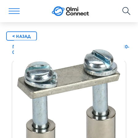
< НАЗАД
Перемычка в сборе для CTS 16мм2 2PIN Iek yct10-
00-k03-016-a-2p