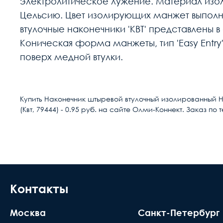
электролитическое лужение. Материал изоля
Цельсию. Цвет изолирующих манжет выполнен
втулочные наконечники 'КВТ' представлены 
Коническая форма манжеты, тип 'Easy Entr
поверх медной втулки.
Расчет доставки
Страна
Купить Наконечник штыревой втулочный изолированный Н
(Квт, 79444) - 0.95 руб. на сайте Олми-Коннект. Заказ по
Условия доставки
Тип
Доставка осуществляется в течении 2-4
Диапазон сечений
расчётный счёт
Длина, мм
В день доставки с Вами свяжутся логис
места доставки товара. Обращаем Ваше
Контакты
Материал жилы
до подъезда или места куда может по
Температурная стойкость
Москва
Санкт-Петербург
происходит силами заказчика