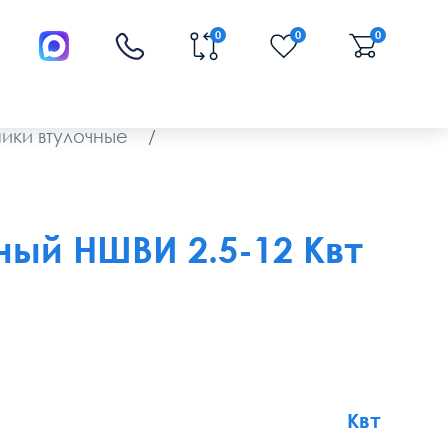
0
0
0
ики втулочные
/
ый НШВИ 2.5-12 Квт
Квт