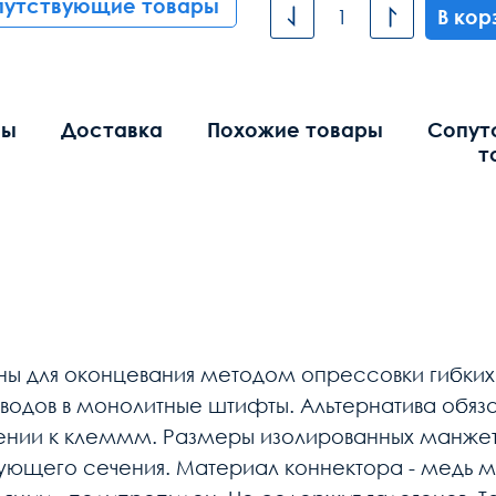
путствующие товары
В кор
вы
Доставка
Похожие товары
Сопут
т
ны для оконцевания методом опрессовки гибки
одов в монолитные штифты. Альтернатива обяз
нии к клеммм. Размеры изолированных манжет 
ующего сечения. Материал коннектора - медь м