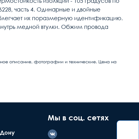
рмостойкость изоляции - 105 градусов по
228, часть 4. Одинарные и двойные
 облегчает их поразмерную идентификацию.
 внутрь медной втулки. Обжим провода
обное описание, фотографии и технические. Цена на
ние дефекта
Заводской
ашей вине
брак
Мы в соц. сетях
-Дону
казываем
Делаем обмен