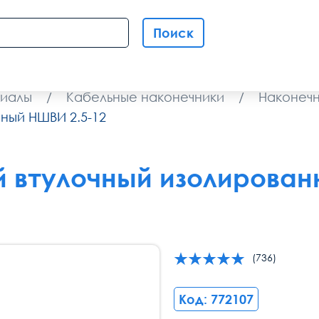
Поиск
иалы
/
Кабельные наконечники
/
Наконечн
ный НШВИ 2.5-12
 втулочный изолированн
(736)
Код: 772107