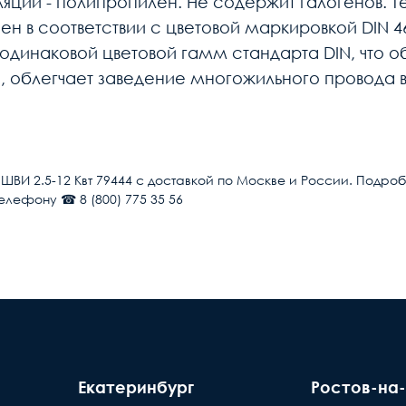
ции - полипропилен. Не содержит галогенов. Те
 в соответствии с цветовой маркировкой DIN 46
в одинаковой цветовой гамм стандарта DIN, что
y', облегчает заведение многожильного провода
Общие
Китай
ШВИ 2.5-12 Квт 79444 с доставкой по Москве и России. Подр
 телефону ☎ 8 (800) 775 35 56
Наконечник втулочный
 рабочих дней после поступления оплаты на наш
1.5-2.5
Появле
12
ты нашей компани, для уточнения времени и
по в
 внимание, что доставка производится только
Медь
дъехать машина. Дальнейшая транспортировка
до +105
Екатеринбург
Ростов-на
За