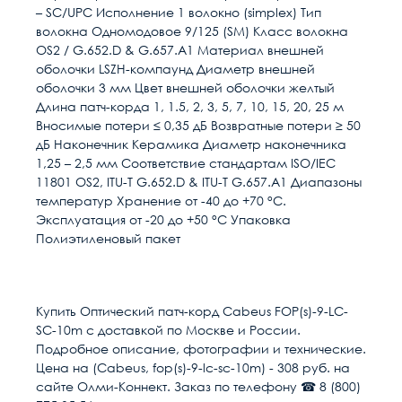
– SC/UPC Исполнение 1 волокно (simplex) Тип
волокна Одномодовое 9/125 (SM) Класс волокна
OS2 / G.652.D & G.657.A1 Материал внешней
оболочки LSZH-компаунд Диаметр внешней
оболочки 3 мм Цвет внешней оболочки желтый
Длина патч-корда 1, 1.5, 2, 3, 5, 7, 10, 15, 20, 25 м
Вносимые потери ≤ 0,35 дБ Возвратные потери ≥ 50
дБ Наконечник Керамика Диаметр наконечника
1,25 – 2,5 мм Соответствие стандартам ISO/IEC
11801 OS2, ITU-T G.652.D & ITU-T G.657.A1 Диапазоны
температур Хранение от -40 до +70 °C.
Эксплуатация от -20 до +50 °C Упаковка
Полиэтиленовый пакет
Расчет доставки
Общие
Разъем 1
LC/UPC
Купить Оптический патч-корд Cabeus FOP(s)-9-LC-
SC-10m с доставкой по Москве и России.
Разъем 2
SC/UPC
Условия доставки
Подробное описание, фотографии и технические.
Цена на (Cabeus, fop(s)-9-lc-sc-10m) - 308 руб. на
Доставка осуществляется в течении 2-4
Длина м
10
сайте Олми-Коннект. Заказ по телефону ☎ 8 (800)
рабочих дней после поступления оплаты на