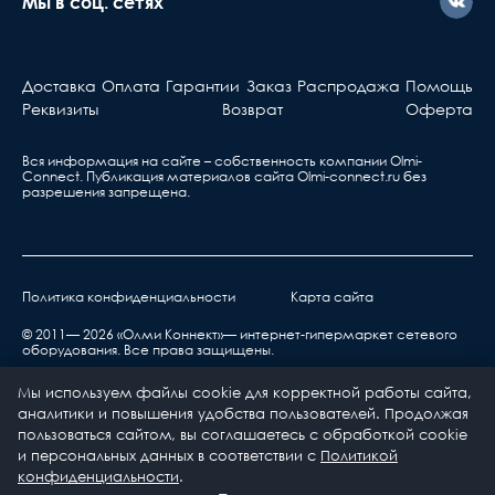
Мы в соц. сетях
Активное оборудова
Берете ваш гарантийный т
Доставка
Оплата
Гарантии
Заказ
Распродажа
Помощь
обращаетесь в ближа
Реквизиты
Возврат
Оферта
сервис, указанный в та
Вся информация на сайте – собственность компании Olmi-
Сonnect. Публикация материалов сайта
Olmi-connect.ru
без
разрешения запрещена.
Политика конфиденциальности
Карта сайта
нарушения правил транспортировки,
хранения, эксплуатации или неправильной
© 2011— 2026 «Олми Коннект»— интернет-гипермаркет сетевого
оборудования. Все права защищены.
установкой;
воздействия окружающей среды (дождь, снег,
Мы используем файлы cookie для корректной работы сайта,
град, гроза и т.п.), наступления форс-
аналитики и повышения удобства пользователей. Продолжая
мажорных обстоятельств (пожар, наводнение,
пользоваться сайтом, вы соглашаетесь с обработкой cookie
и персональных данных в соответствии с
Политикой
землетрясение и др.) или влияния случайных
0
0
конфиденциальности
.
внешних факторов (броски напряжения в
Каталог