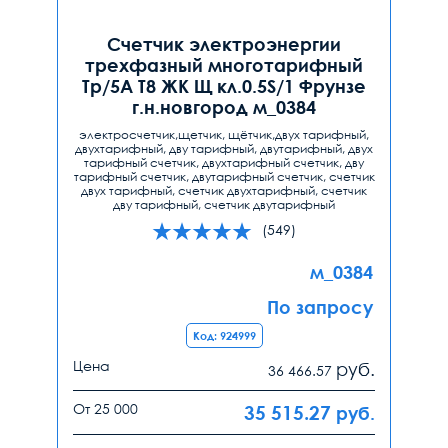
Счетчик электроэнергии
трехфазный многотарифный
Тр/5А Т8 ЖК Щ кл.0.5S/1 Фрунзе
г.н.новгород м_0384
электросчетчик,щетчик, щётчик,двух тарифный,
двухтарифный, дву тарифный, двутарифный, двух
тарифный счетчик, двухтарифный счетчик, дву
тарифный счетчик, двутарифный счетчик, счетчик
двух тарифный, счетчик двухтарифный, счетчик
дву тарифный, счетчик двутарифный
(549)
м_0384
По запросу
Код: 924999
Цена
руб.
36 466.57
От 25 000
35 515.27
руб.