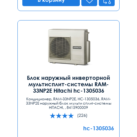
Блок наружный инверторной
мультисплит-системы RAM-
33NP2E Hitachi hc-1305036
Кондиционер, RAM-33NP2E, HC-1305036, RAM-
33NP2E наружный блок мульти сплит-системы
HITACHI, , 8415900009
(226)
hc-1305036