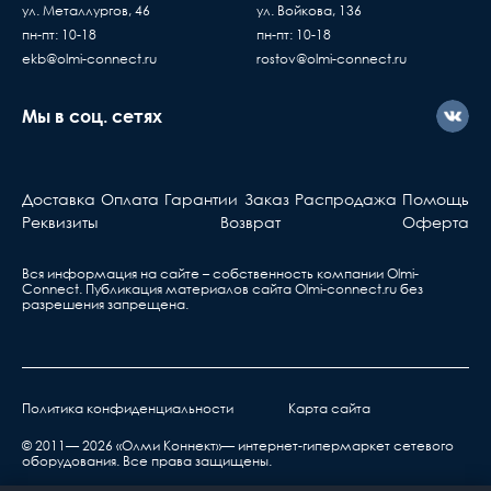
с Пн. по Пт. с 10:00 до 17:00 часов
без существующих дефе
ул. Металлургов, 46
ул. Войкова, 136
Если вы купили
пн-пт: 10-18
пн-пт: 10-18
оборудование у нас, но
ekb@olmi-connect.ru
rostov@olmi-connect.ru
с ним что-то не так, вы
должны знать...
Мы в соц. сетях
Активное оборудова
Берете ваш гарантийный т
Доставка
Оплата
Гарантии
Заказ
Распродажа
Помощь
обращаетесь в ближа
Реквизиты
Возврат
Оферта
сервис, указанный в та
Вся информация на сайте – собственность компании Olmi-
Сonnect. Публикация материалов сайта
Olmi-connect.ru
без
разрешения запрещена.
Политика конфиденциальности
Карта сайта
нарушения правил транспортировки,
хранения, эксплуатации или неправильной
© 2011— 2026 «Олми Коннект»— интернет-гипермаркет сетевого
оборудования. Все права защищены.
установкой;