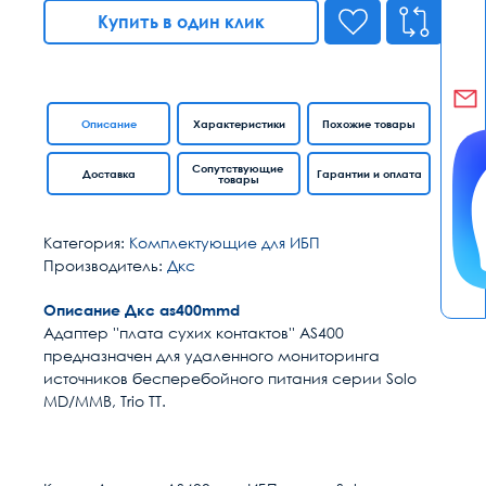
Купить в один клик
Описание
Характеристики
Похожие товары
Сопутствующие
Доставка
Гарантии и оплата
товары
Категория:
Комплектующие для ИБП
Производитель:
Дкс
Описание Дкс as400mmd
Адаптер ''плата сухих контактов'' AS400
предназначен для удаленного мониторинга
источников бесперебойного питания серии Solo
MD/MMB, Trio TT.
Расчет доставки
Общие
Страна
Италия