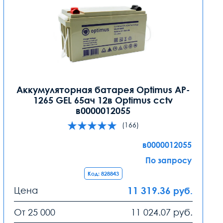
Аккумуляторная батарея Optimus AP-
1265 GEL 65ач 12в Optimus cctv
в0000012055
(166)
в0000012055
По запросу
Код: 828843
Цена
11 319.36
руб.
От 25 000
11 024.07
руб.