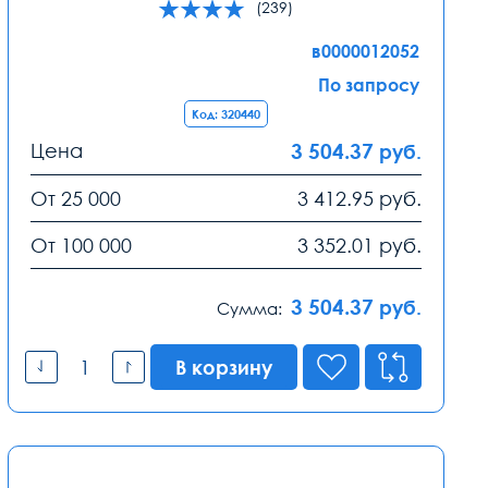
(239)
в0000012052
По запросу
Код: 320440
Цена
3 504.37
руб.
От 25 000
3 412.95
руб.
От 100 000
3 352.01
руб.
3 504.37
руб.
Сумма:
В корзину