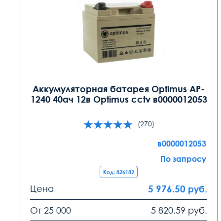
Аккумуляторная батарея Optimus AP-
1240 40ач 12в Optimus cctv в0000012053
(270)
в0000012053
По запросу
Код: 826182
Цена
5 976.50
руб.
От 25 000
5 820.59
руб.