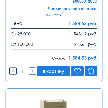
в0000012050
В наличии у поставщика
Код: 375254
Цена
1 584.53
руб.
От 25 000
1 543.19
руб.
От 100 000
1 515.64
руб.
1 584.53
руб.
Сумма:
В корзину