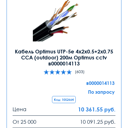
Кабель Optimus UTP-5e 4x2x0.5+2x0.75
CCA (outdoor) 200м Optimus cctv
в0000014113
(603)
в0000014113
По запросу
Код: 1052664
Цена
10 361.55
руб.
От 25 000
10 091.25
руб.