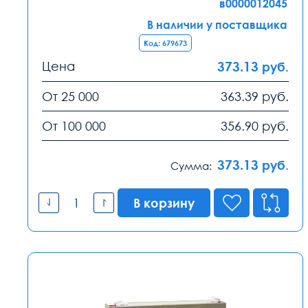
в0000012045
В наличии у поставщика
Код: 679673
Цена
373.13
руб.
От 25 000
363.39
руб.
От 100 000
356.90
руб.
373.13
руб.
Сумма:
В корзину