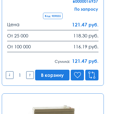
в0000016937
По запросу
Код: 909055
Цена
121.47
руб.
От 25 000
118.30
руб.
От 100 000
116.19
руб.
121.47
руб.
Сумма:
В корзину