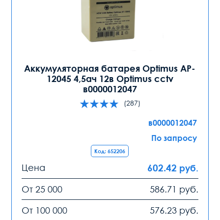
Аккумуляторная батарея Optimus AP-
12045 4,5ач 12в Optimus cctv
в0000012047
(287)
в0000012047
По запросу
Код: 652206
Цена
602.42
руб.
От 25 000
586.71
руб.
От 100 000
576.23
руб.