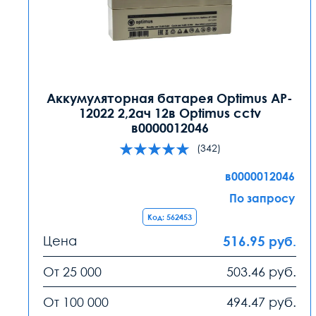
Аккумуляторная батарея Optimus AP-
12022 2,2ач 12в Optimus cctv
в0000012046
(342)
в0000012046
По запросу
Код: 562453
Цена
516.95
руб.
От 25 000
503.46
руб.
От 100 000
494.47
руб.