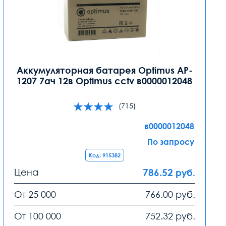
Аккумуляторная батарея Optimus AP-
1207 7ач 12в Optimus cctv в0000012048
(715)
в0000012048
По запросу
Код: 915382
Цена
786.52
руб.
От 25 000
766.00
руб.
От 100 000
752.32
руб.